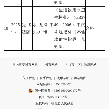
氨氮。
《生活饮用水卫
生标准》（GB57
2025.
瓷都
水龙
浔中
49－2006）中的
18
合格
5.7
酒店
头水
镇
常规指标（不含
放射性指标）加
氨氮。
国内重要城市网站
省市网站
县（市、区）政府网站
关于我们
|
联系我们
|
使用帮助
|
网站地图
网站标识码：3505260020
闽公网安备：35052602000172号
闽ICP备05003582号-1
版权所有：德化县人民政府