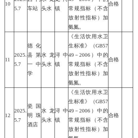
10
合格
5.7
车站
头水
镇
常规指标（不含
放射性指标）加
氨氮。
《生活饮用水卫
德化
生标准》（GB57
2025.
县第
水龙
浔中
49－2006）中的
11
合格
5.7
一中
头水
镇
常规指标（不含
学
放射性指标）加
氨氮。
《生活饮用水卫
生标准》（GB57
瓷国
2025.
水龙
浔中
49－2006）中的
12
明珠
合格
5.7
头水
镇
常规指标（不含
酒店
放射性指标）加