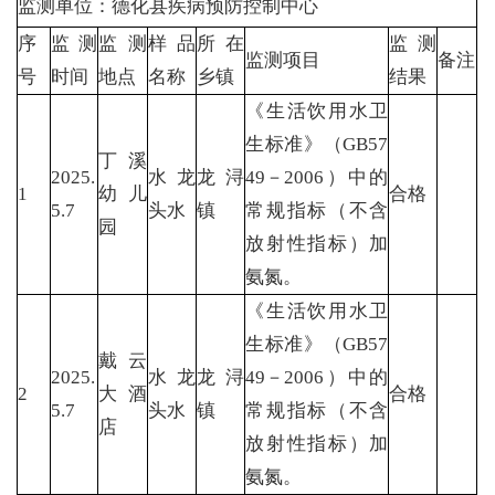
监测单位：德化县疾病预防控制中心
序
监测
监测
样品
所在
监测
监测项目
备注
号
时间
地点
名称
乡镇
结果
《生活饮用水卫
生标准》（GB57
丁溪
2025.
水龙
龙浔
49－2006）中的
1
幼儿
合格
5.7
头水
镇
常规指标（不含
园
放射性指标）加
氨氮。
《生活饮用水卫
生标准》（GB57
戴云
2025.
水龙
龙浔
49－2006）中的
2
大酒
合格
5.7
头水
镇
常规指标（不含
店
放射性指标）加
氨氮。