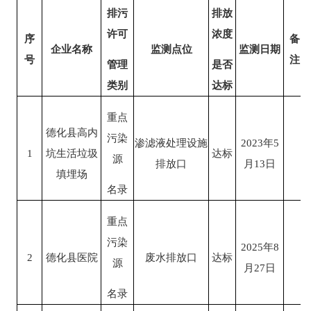
排污
排放
许可
浓度
序
备
企业名称
监测点位
监测日期
号
注
管理
是否
类别
达标
重点
德化县高内
污染
渗滤液处理设施
2023
年
5
1
坑生活垃圾
达标
源
排放口
月
13
日
填埋场
名录
重点
污染
202
5
年
8
2
德化县医院
废水排放口
达标
源
月
27
日
名录