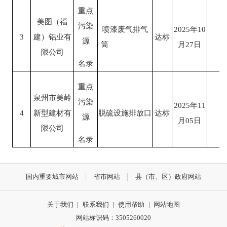
重点
美图
（
福
污染
喷漆废气排气
202
5
年
10
3
建）铝业有
达标
源
筒
月
27
日
限公司
名录
重点
泉州市美岭
污染
202
5
年
11
4
新型建材有
脱硫设施排放口
达标
源
月
05
日
限公司
名录
国内重要城市网站
省市网站
县（市、区）政府网站
关于我们
|
联系我们
|
使用帮助
|
网站地图
网站标识码：3505260020