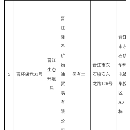
晋
江
隆
晋江
圣
市东
矿
石镇
晋江
物
晋江市东
华懋
生态
5
晋环保危01号
油
吴有土
石镇安东
电镀
环境
贸
龙路126号
集控
局
易
区
有
A3
限
栋
公
司