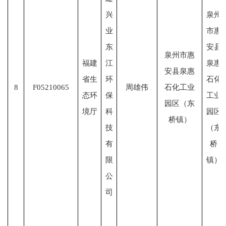
兴
泉州
业
市惠
东
安县
泉州市惠
福建
江
泉惠
安县泉惠
省生
环
石化
8
F05210065
周雄伟
石化工业
态环
保
工业
园区（东
境厅
科
园区
桥镇）
技
（东
有
桥
限
镇）
公
司