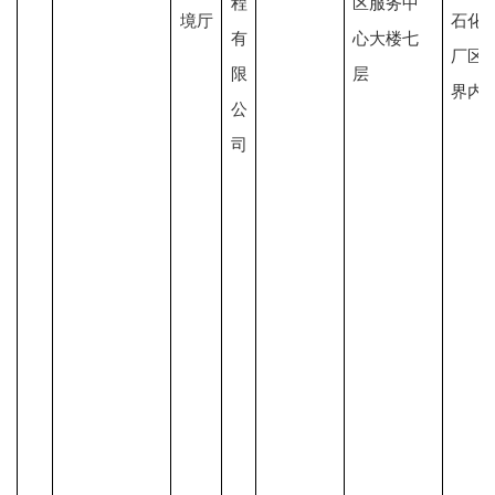
程
区服务中
境厅
石化
有
心大楼七
厂区
限
层
界内
公
司