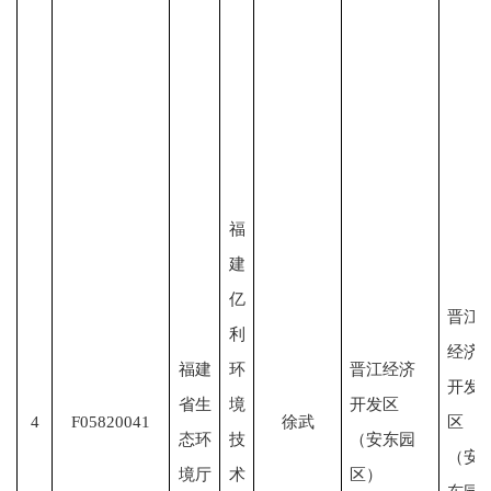
福
建
亿
晋江
利
经济
福建
环
晋江经济
开发
省生
境
开发区
4
F05820041
徐武
区
态环
技
（安东园
（安
境厅
术
区）