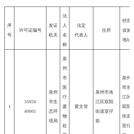
法
经营
序
发证
人
法定
许可证编号
住所
设施
号
机关
名
代表人
地址
称
泉
州
市
泉州
医
市洛
泉州
泉州市洛
疗
江区
35050
市生
江区双阳
1
废
黄文管
双阳
40001
态环
街道室仔
物
街道
境局
前
处
室仔