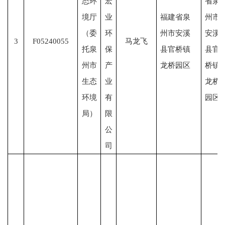
态环
宏
省泉
境厅
业
福建省泉
州市
（委
环
州市安溪
安溪
3
F05240055
马龙飞
托泉
保
县官桥镇
县官
州市
产
龙桥园区
桥镇
生态
业
龙桥
环境
有
园区
局）
限
公
司