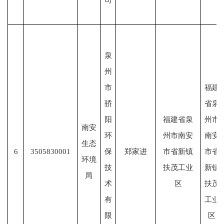
泉
州
市
福建
骄
省泉
阳
福建省泉
州市
南安
环
州市南安
南安
生态
6
3505830001
保
郑家进
市省新镇
市省
环境
技
扶茂工业
新镇
局
术
区
扶茂
有
工业
限
区