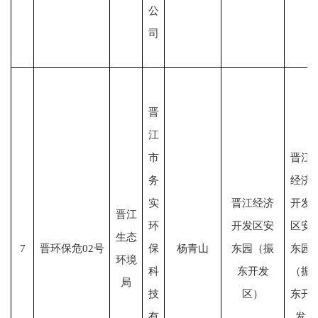
公
司
晋
江
市
晋江
务
经济
实
晋江经济
开发
晋江
环
开发区安
区安
生态
7
晋环保危02号
保
杨青山
东园（振
东园
环境
科
东开发
（振
局
技
区）
东开
有
发