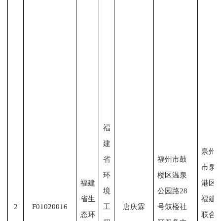
福
建
泉州
省
福州市鼓
市泉
环
楼区温泉
福建
港区
境
公园路28
省生
福建
2
F01020016
工
唐庆霖
号鼓楼社
态环
联合