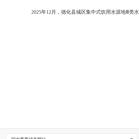
2
025
年12
月，德化县城区集中式饮用水源地
Ⅲ
类水