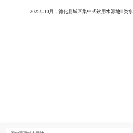
2
025
年10
月，德化县城区集中式饮用水源地
Ⅲ
类水