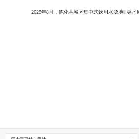
2
025
年8
月，德化县城区集中式饮用水源地
Ⅲ
类水