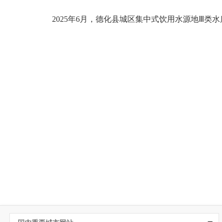
2
025
年6
月，德化县城区集中式饮用水源地
Ⅲ
类水