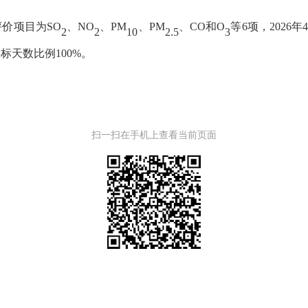
评价项目为
SO
、
NO
、
PM
、
PM
、
CO和O
等
6
项，2026年
2
2
10
2.5
3
达标天数比例
100
%。
扫一扫在手机上查看当前页面