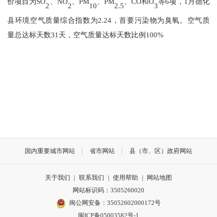
价项目为
SO
、
NO
、
PM
、
PM
、
CO和O
等
6
项，
1
月德化
2
2
10
2.5
3
县环境空气质量综合指数为
2.24
，首要污染物为
臭氧。
空气质
量总达标天数
31
天
，
空气质量达标天数比例
100
%
国内重要城市网站
省市网站
县（市、区）政府网站
关于我们
|
联系我们
|
使用帮助
|
网站地图
网站标识码：3505260020
闽公网安备：35052602000172号
闽ICP备05003582号-1