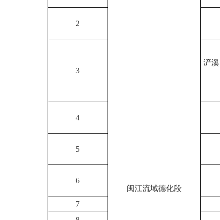
2
浐溪
3
4
5
6
闽江流域德化段
7
8