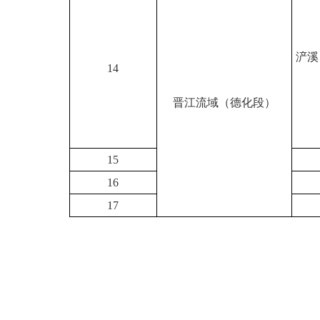
浐溪
14
晋江流域（德化段）
15
16
17