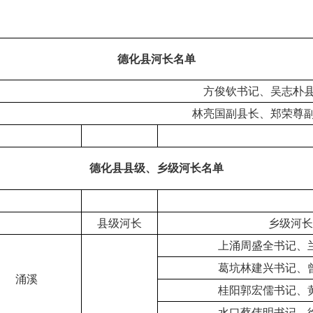
德化县河长名单
方俊钦书记、吴志朴
林亮国副县长、郑荣尊
德化县县级、乡级河长名单
县级河长
乡级河长
上涌周盛全书记、
葛坑林建兴书记、
涌溪
桂阳郭宏儒书记、
水口蔡伟明书记、