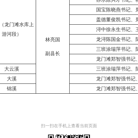
国宝陈晓燕书记、
盖德董俊凯书记、
（龙门滩水库上
浔中徐永生书记、
游河段）
龙浔陈国金书记、
林亮国
三班涂瑞萍书记、
副县长
龙门滩郑智强书记
大云溪
三班涂瑞萍书记、
大溪
龙门滩郑智强书记
锦溪
龙门滩郑智强书记
扫一扫在手机上查看当前页面