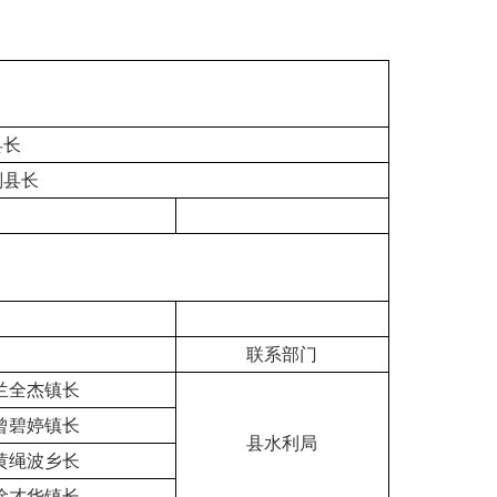
县长
副县长
联系部门
兰全杰镇长
曾碧婷镇长
县水利局
黄绳波乡长
徐才华镇长