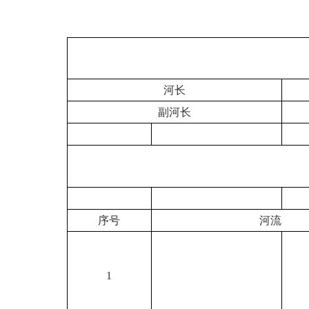
河长
副河长
序号
河流
1