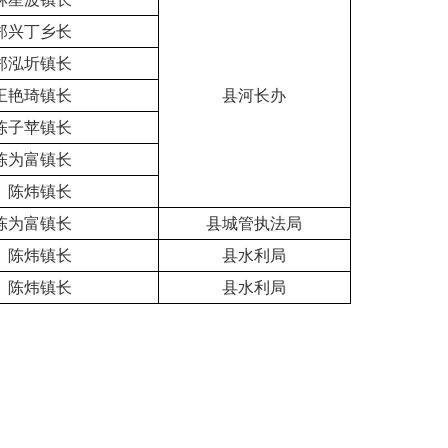
郑兴丁乡长
郑泓圻镇长
王艳琦镇长
县河长办
陈子苹镇长
陈为富镇长
、陈炜镇长
陈为富镇长
县城管执法局
、陈炜镇长
县水利局
、陈炜镇长
县水利局