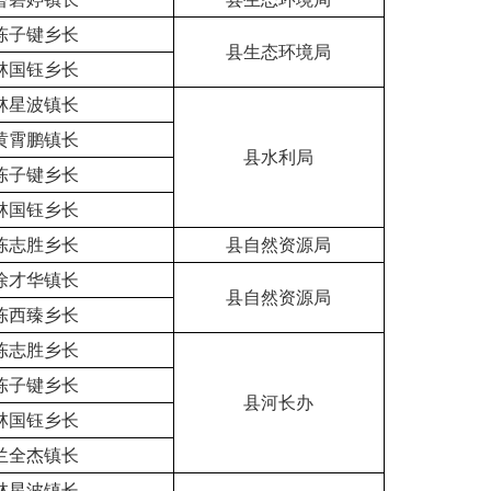
陈子键乡长
县生态环境局
林国钰乡长
林星波镇长
黄霄鹏镇长
县水利局
陈子键乡长
林国钰乡长
陈志胜乡长
县自然资源局
徐才华镇长
县自然资源局
陈西臻乡长
陈志胜乡长
陈子键乡长
县河长办
林国钰乡长
兰全杰镇长
林星波镇长