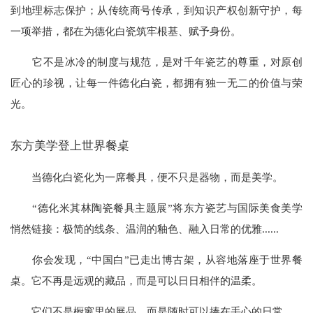
到地理标志保护；从传统商号传承，到知识产权创新守护，每
一项举措，都在为德化白瓷筑牢根基、赋予身份。
它不是冰冷的制度与规范，是对千年瓷艺的尊重，对原创
匠心的珍视，让每一件德化白瓷，都拥有独一无二的价值与荣
光。
东方美学登上世界餐桌
当德化白瓷化为一席餐具，便不只是器物，而是美学。
“德化米其林陶瓷餐具主题展”将东方瓷艺与国际美食美学
悄然链接：极简的线条、温润的釉色、融入日常的优雅......
你会发现，“中国白”已走出博古架，从容地落座于世界餐
桌。它不再是远观的藏品，而是可以日日相伴的温柔。
它们不是橱窗里的展品，而是随时可以捧在手心的日常。