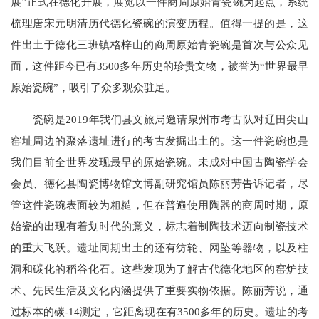
展”正式在德化开展，展览以一件商周原始青瓷碗为起点，系统
梳理唐宋元明清历代德化瓷碗的演变历程。值得一提的是，这
件出土于德化三班镇格梓山的商周原始青瓷碗是首次与公众见
面，这件距今已有3500多年历史的珍贵文物，被誉为“世界最早
原始瓷碗”，吸引了众多观众驻足。
瓷碗是2019年我们县文旅局邀请泉州市考古队对辽田尖山
窑址周边的聚落遗址进行的考古发掘出土的。这一件瓷碗也是
我们目前全世界发现最早的原始瓷碗。未成对中国古陶瓷学会
会员、德化县陶瓷博物馆文博副研究馆员陈丽芳告诉记者，尽
管这件瓷碗表面较为粗糙，但在普遍使用陶器的商周时期，原
始瓷的出现有着划时代的意义，标志着制陶技术迈向制瓷技术
的重大飞跃。遗址同期出土的还有纺轮、网坠等器物，以及柱
洞和碳化的稻谷化石。这些发现为了解古代德化地区的窑炉技
术、先民生活及文化内涵提供了重要实物依据。陈丽芳说，通
过标本的碳-14测定，它距离现在有3500多年的历史。遗址的考