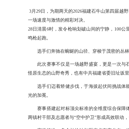
3月29日，为期两天的2026福建石牛山第四届
一场速度与激情的精彩对决。
28日清晨6时，发令枪响划破山间的宁静，100公
鸣枪起跑。
选手们奔驰在蜿蜒的山径、穿梭于茂密的丛林、
此次赛事不仅是一场越野盛宴，更是一次与石牛
怪原生态的山野奇秀，也有中共福建省委旧址坂
选手们迈着矫健步伐，于海拔起伏间挑战体能极
光的加冕。
赛事搭建起对标顶尖标准的全维度综合保障体系
两镇村干部及志愿者与“空中护卫”形成高效联动