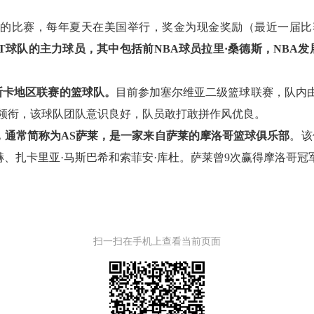
的比赛，每年夏天在美国举行，奖金为现金奖励（最近一届比赛，
BT球队的主力球员，其中包括前NBA球员拉里·桑德斯，NBA
斯卡地区联赛的篮球队。
目前参加塞尔维亚二级篮球联赛，队内由
奇领衔，该球队团队意识良好，队员敢打敢拼作风优良。
，通常简称为AS萨莱，是一家来自萨莱的摩洛哥篮球俱乐部
。该
、扎卡里亚·马斯巴希和索菲安·库杜。萨莱曾9次赢得摩洛哥冠
扫一扫在手机上查看当前页面