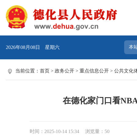
2026年08月08日 星期六
当前位置：
首页
>
政务公开
>
重点信息公开
>
公共文化
在德化家门口看NBA
时间：2025-10-14 15:34
浏览量：
50