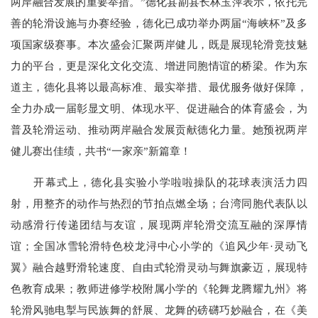
两岸融合发展的重要举措。”德化县副县长林玉萍表示，依托完
善的轮滑设施与办赛经验，德化已成功举办两届“海峡杯”及多
项国家级赛事。本次盛会汇聚两岸健儿，既是展现轮滑竞技魅
力的平台，更是深化文化交流、增进同胞情谊的桥梁。作为东
道主，德化县将以最高标准、最实举措、最优服务做好保障，
全力办成一届彰显文明、体现水平、促进融合的体育盛会，为
普及轮滑运动、推动两岸融合发展贡献德化力量。她预祝两岸
健儿赛出佳绩，共书“一家亲”新篇章！
开幕式上，德化县实验小学啦啦操队的花球表演活力四
射，用整齐的动作与热烈的节拍点燃全场；台湾同胞代表队以
动感滑行传递团结与友谊，展现两岸轮滑交流互融的深厚情
谊；全国冰雪轮滑特色校龙浔中心小学的《追风少年·灵动飞
翼》融合越野滑轮速度、自由式轮滑灵动与舞旗豪迈，展现特
色教育成果；教师进修学校附属小学的《轮舞龙腾耀九州》将
轮滑风驰电掣与民族舞的舒展、龙舞的磅礴巧妙融合，在《美