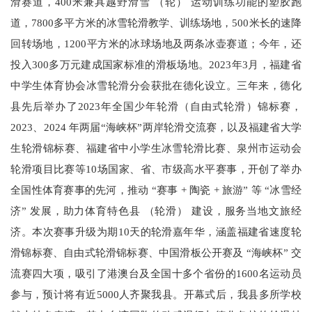
滑赛道，400米兼具越野滑雪 （轮） 运动训练功能的塑胶跑
道，7800多平方米的冰雪轮滑教学、训练场地，500米长的速降
回转场地，1200平方米的冰球场地及两条冰壶赛道；今年，还
投入300多万元建成国家标准的滑板场地。2023年3月，福建省
中学生体育协会冰雪轮滑分会获批在德化设立。三年来，德化
县先后举办了2023年全国少年轮滑（自由式轮滑）锦标赛，
2023、2024 年两届“海峡杯”两岸轮滑交流赛，以及福建省大学
生轮滑锦标赛、福建省中小学生冰雪轮滑比赛、泉州市运动会
轮滑项目比赛等10场国家、省、市级高水平赛事，开创了举办
全国性体育赛事的先河，推动 “赛事 + 陶瓷 + 旅游” 等 “冰雪经
济” 发展，助力体育特色县 （轮滑） 建设，服务当地文旅经
济。本次赛事升级为期10天的轮滑嘉年华，涵盖福建省速度轮
滑锦标赛、自由式轮滑锦标赛、中国滑板公开赛及 “海峡杯” 交
流赛四大项，吸引了港澳台及全国十多个省份的1600名运动员
参与，预计将有近5000人齐聚我县。开幕式后，我县多所学校