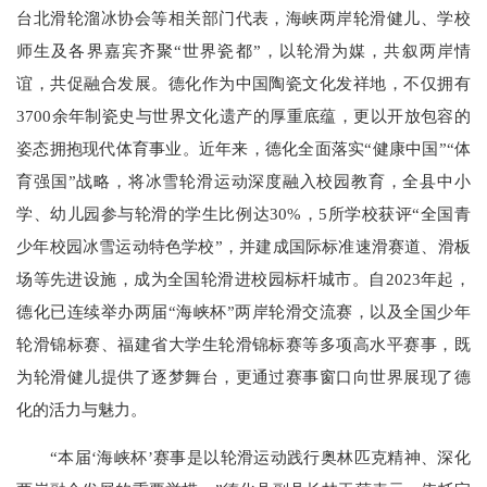
台北滑轮溜冰协会等相关部门代表，海峡两岸轮滑健儿、学校
师生及各界嘉宾齐聚“世界瓷都”，以轮滑为媒，共叙两岸情
谊，共促融合发展。德化作为中国陶瓷文化发祥地，不仅拥有
3700余年制瓷史与世界文化遗产的厚重底蕴，更以开放包容的
姿态拥抱现代体育事业。近年来，德化全面落实“健康中国”“体
育强国”战略，将冰雪轮滑运动深度融入校园教育，全县中小
学、幼儿园参与轮滑的学生比例达30%，5所学校获评“全国青
少年校园冰雪运动特色学校”，并建成国际标准速滑赛道、滑板
场等先进设施，成为全国轮滑进校园标杆城市。自2023年起，
德化已连续举办两届“海峡杯”两岸轮滑交流赛，以及全国少年
轮滑锦标赛、福建省大学生轮滑锦标赛等多项高水平赛事，既
为轮滑健儿提供了逐梦舞台，更通过赛事窗口向世界展现了德
化的活力与魅力。
“本届‘海峡杯’赛事是以轮滑运动践行奥林匹克精神、深化