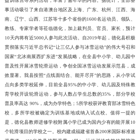
益训练营等系列活动，丰富了嘉年华的内容。据统计，全部赛
事活动吸引了来自港澳台地区及上海、广东、杭州、江西、海
南、辽宁、山西、江苏等十多个省份的1600名运动员、领队、
教练、专家学者等莅临德化，加上裁判员、官员、家长，预计
10天内将有近5000人参与此次活动。自2019年起，德化县积极
贯彻落实习近平总书记“让三亿人参与冰雪运动”的伟大号召和
国家“北冰南展西扩东进”发展战略，在全县中小学、幼儿园中
普及性开展冰雪轮滑运动，争创全国冰雪运动发展示范县，成
效显著。我县按照“点线面结合、能开尽开”的思路，从小学试
点向多类学校延伸，目前全县95%的中小学、幼儿园及特殊教
育学校开设轮滑运动，参与人数占学生总数的35%，部分学校
普及率高达 90%，成为办学特色；5所学校获评教育部冰雪特色
校，多所学校被确定为训练基地或纳入试点校。值得一提的
是，德化县教师进修学校附属小学已成为国内少有的能开展10
个轮滑项目的学校之一。校内建成福建省首条200米国际标准速