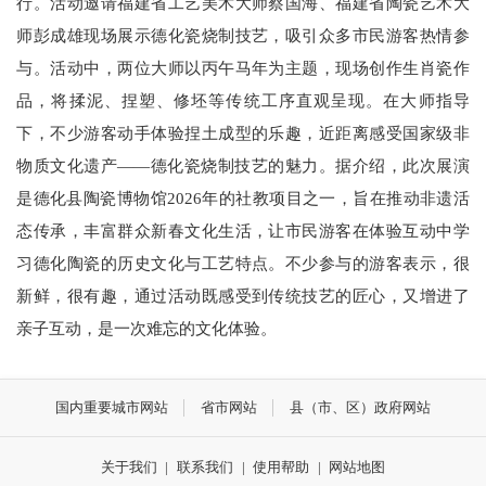
行。活动邀请福建省工艺美术大师蔡国海、福建省陶瓷艺术大
师彭成雄现场展示德化瓷烧制技艺，吸引众多市民游客热情参
与。活动中，两位大师以丙午马年为主题，现场创作生肖瓷作
品，将揉泥、捏塑、修坯等传统工序直观呈现。在大师指导
下，不少游客动手体验捏土成型的乐趣，近距离感受国家级非
物质文化遗产——德化瓷烧制技艺的魅力。据介绍，此次展演
是德化县陶瓷博物馆2026年的社教项目之一，旨在推动非遗活
态传承，丰富群众新春文化生活，让市民游客在体验互动中学
习德化陶瓷的历史文化与工艺特点。不少参与的游客表示，很
新鲜，很有趣，通过活动既感受到传统技艺的匠心，又增进了
亲子互动，是一次难忘的文化体验。
国内重要城市网站
省市网站
县（市、区）政府网站
关于我们
|
联系我们
|
使用帮助
|
网站地图