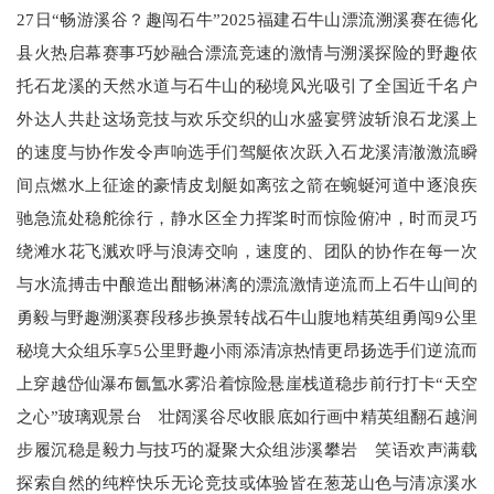
27日“畅游溪谷？趣闯石牛”2025福建石牛山漂流溯溪赛在德化
县火热启幕赛事巧妙融合漂流竞速的激情与溯溪探险的野趣依
托石龙溪的天然水道与石牛山的秘境风光吸引了全国近千名户
外达人共赴这场竞技与欢乐交织的山水盛宴劈波斩浪石龙溪上
的速度与协作发令声响选手们驾艇依次跃入石龙溪清澈激流瞬
间点燃水上征途的豪情皮划艇如离弦之箭在蜿蜒河道中逐浪疾
驰急流处稳舵徐行，静水区全力挥桨时而惊险俯冲，时而灵巧
绕滩水花飞溅欢呼与浪涛交响，速度的、团队的协作在每一次
与水流搏击中酿造出酣畅淋漓的漂流激情逆流而上石牛山间的
勇毅与野趣溯溪赛段移步换景转战石牛山腹地精英组勇闯9公里
秘境大众组乐享5公里野趣小雨添清凉热情更昂扬选手们逆流而
上穿越岱仙瀑布氤氲水雾沿着惊险悬崖栈道稳步前行打卡“天空
之心”玻璃观景台 壮阔溪谷尽收眼底如行画中精英组翻石越涧
步履沉稳是毅力与技巧的凝聚大众组涉溪攀岩 笑语欢声满载
探索自然的纯粹快乐无论竞技或体验皆在葱茏山色与清凉溪水