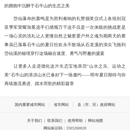
的拥抱中沉醉于石牛山的生态之美
岱仙瀑布的轰鸣是为胜利奏响的礼赞颁奖仪式上各组别冠
亚季军荣耀加冕选手们感慨万千这不仅是一次体能的挑战更是
一场心灵的洗礼让人更懂自然之魅更爱户外之魂为期两天的赛
事虽已落幕石牛山的夏日狂欢永不散场从石龙溪的浪尖飞驰到
岱仙溪的秘境穿行这场融合速度、勇气与野趣的盛宴
让更多人走进德化这片生态宝地亲历“山水之乐、运动之
美”石牛山的清凉山水已备好下一场邀约——明年夏日期待与你
再续激流勇进、踏水而歌的精彩篇章
国内重要城市网站
省市网站
县（市、区）政府网站
关于我们
|
联系我们
|
使用帮助
|
网站地图
网站标识码：3505260020