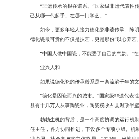
“非遗传承的根在谱系。”国家级非遗代表性传
己从哪一代起手、在哪一门学艺。”
如今，更多年轻人接力德化瓷非遗传承。陈明良
德化瓷最可贵的不仅是技艺，更是那份“以心养艺
“中国人做中国瓷，不能丢了自己的气韵。”在
业兴人和
如果说德化瓷的传承谱系是一条流淌千年的文化
“德化是因瓷而兴的城市。”国家级非遗代表性传
县有十几万人从事陶瓷业，陶瓷税收占县财政半
勃勃生机的背后，是一个高度协调的运行机制。德化
任主任，各方协同推进，下设多个专项小组。机
业协同、社会参与的立体格局。2023年，当地启