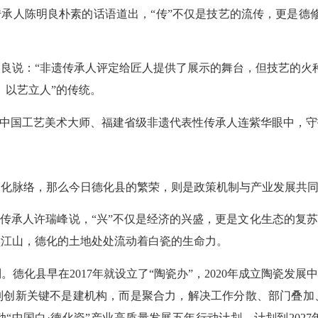
承人陈明良朴素的话语道出，“传”不仅是技艺的流传，更是德修
说：“非遗传承人评定给匠人提供了展示的舞台，但技艺的火种
、以艺立人”的传统。
中国工艺美术大师、福建省级非遗代表性传承人连紫华眼中，守
脉络，那么今日德化县的繁荣，则是政策机制与产业发展共同燃
承人许瑞峰说，“兴”不仅是经济的兴盛，更是文化生态的复苏
壁江山，德化的土地处处流动着白瓷的生命力。
县早在2017年就设立了“陶瓷办”，2020年成立陶瓷发展
制创新关键不是建机构，而是聚合力，解决工作分散、部门叠加
动“中国白·德化瓷”产业高质量发展五年行动计划，计划到2027