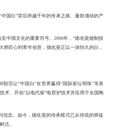
“中国白”背后跨越千年的传承之路、蓬勃涌动的产
中国文化的重要符号。2006年，“德化瓷烧制技
大师匠心到青年创意，德化瓷正以一抹恒久的白，
何朝宗让“中国白”在世界赢得“国际瓷坛明珠”等美
技术、开创“以电代柴”电窑炉技术并应用于全国陶
与信念。如今，德化瓷的传承模式已从传统的师徒
鲜活。