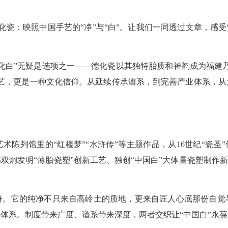
瓷：映照中国手艺的“净”与“白”。让我们一同透过文章，感受
”无疑是选项之一——德化瓷以其独特胎质和神韵成为福建乃至
工艺，更是一种文化信仰。从延续传承谱系，到完善产业体系，从
列馆里的“红楼梦”“水浒传”等主题作品，从16世纪“瓷圣”
双炯发明“薄胎瓷塑”创新工艺、独创“中国白”大体量瓷塑制作新
它的纯净不只来自高岭土的质地，更来自匠人心底那份自觉
体系。制度带来广度、谱系带来深度，两者交织让“中国白”永葆