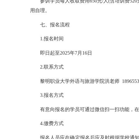
参训学员每人收取费用650元/人(含培训费52
用自理。
七、报名流程
1.报名时间
即日起至2025年7月16日
2.联系方式
黎明职业大学外语与旅游学院洪老师 18965531
3.报名方式
有意向报名的学员可通过微信扫一扫功能，在下
4.缴费方式
报名人员应在确定报名后应及时根据学校通知进