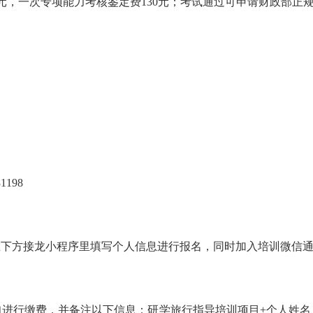
0元，一次专项能力考核鉴定费130元；考试通过可申请财政部正规
198
方接龙小程序里填写个人信息进行报名，同时加入培训微信
行缴费，并备注以下信息：研学旅行指导培训项目+个人姓名