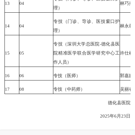
13
04
林巧燕
理）
专技（门诊、导诊、医技窗口护
14
04
林永馨
理）
专技（深圳大学总医院-德化县医
15
05
院精准医学联合医学研究中心工
许仕彬
作人员）
16
06
专技（医师）
郭嘉婕
17
08
专技（中药师）
吴丽春
德化县医院
2025年6月23日