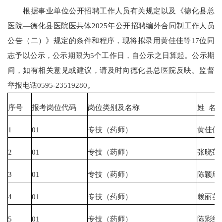
根据事业单位公开招聘工作人员有关规定以及《德化县总
医院—德化县医院医共体2025年公开招聘编外合同制工作人员
公告（二）》规定的条件和程序，现将拟录用黄佳佳等17位同
志予以公示，公示期限为5个工作日，自公示之日算起。公示期
间，如有相关意见或建议，请及时向德化县总医院反映。监督
举报电话0595-23519280。
序号
报考岗位代码
岗位类别及名称
姓 名
1
01
专技（药师）
黄佳佳
2
01
专技（药师）
张晓莲
3
01
专技（药师）
陈颖欣
4
01
专技（药师）
赖丽英
5
01
专技（药师）
陈彩红