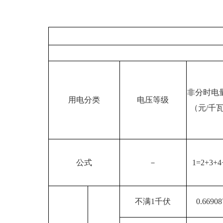
非分时电
用电分类
电压等级
（元/千
公式
－
1=2+3+4
不满1千伏
0.66908