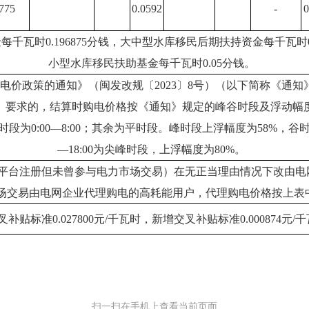
775
0.0592
-
0
千瓦时0.196875分钱，大中型水库移民后期扶持资金每千瓦时0
小型水库移民扶助基金每千瓦时0.05分钱。
电价政策的通知》（闽发改规〔2023〕8号）（以下简称《通
》要求的，结算时购电价格按《通知》规定的峰谷时段及浮动幅
22:00；谷时段为0:00—8:00；其余为平时段。峰时段上浮幅度为58%，谷时
—18:00为尖峰时段，上浮幅度为80%。
易平台注册但未曾参与电力市场交易）在无正当理由情况下改由电
场交易由电网企业代理购电的高耗能用户，代理购电价格按上表中
准0.027800元/千瓦时，新增交叉补贴标准0.000874元/千
扫一扫在手机上查看当前页面