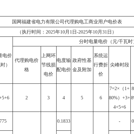
国网福建省电力有限公司代理购电工商业用户电价表
（执行时间：2025年10月1日-2025年10月31日）
分时电量电价（元/千瓦时
量电价
上网环
系统运
代理购电价
电度输
政府性基
瓦时）
节线损
行费折
尖峰时段
格
配电价
金及附加
电价
价
7=2×（1+
+5+6
2
3
4
5
6
80%）+3+
8
4+5+6
775
0.1833
-
0