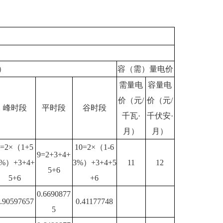
）
容（需）量电价
需量电
容量电
价（元/
价（元/
峰时段
平时段
谷时段
千瓦
·
千伏安
·
月）
月）
8=2×（1+5
10=2×（1-6
9=2+3+4+
%）+3+4+
3%）+3+4+5
11
12
5+6
5+6
+6
0.6690877
.90597657
0.41177748
5