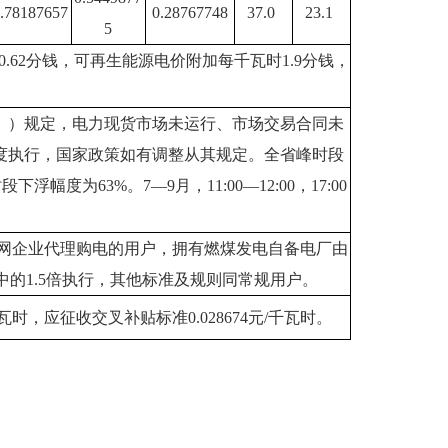
.78187657
0.28767748
37.0
23.1
5
.62分钱，可再生能源电价附加每千瓦时1.9分钱，
知》）规定，电力现货市场未运行、市场交易合同未
度执行，国家政策如有调整从其规定。全省峰时段
段下浮幅度为63%。7—9月，11:00—12:00，17:00
网企业代理购电的用户，拥有燃煤发电自备电厂由
的1.5倍执行，其他标准及规则同常规用户。
瓦时，应征收交叉补贴标准0.028674元/千瓦时。