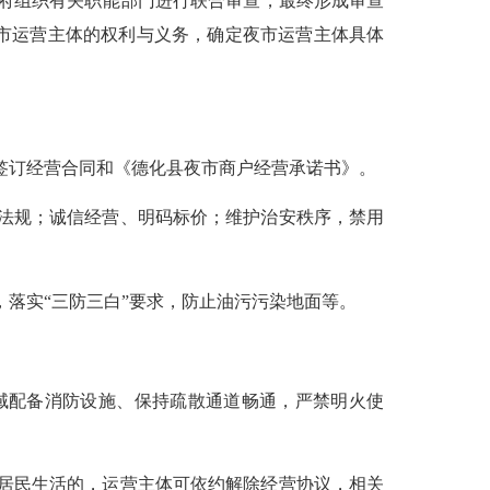
府
组织有关职能部门进行联合审查，
最终
形成审查
市运营主体的权利与义务，确定夜市运营主体具体
签订经营合同和《德化县夜市商户经营承诺书》。
等法规；诚信经营、明码标价；维护治安秩序，禁用
，落实“三防三白”要求，防止油污污染地面等。
域配备消防设施、保持疏散通道畅通，严禁明火使
及居民生活的，运营主体可依约解除经营协议，相关