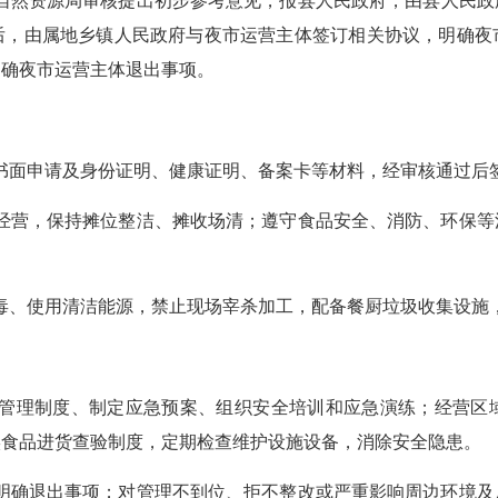
自然资源局审核提出初步
参考
意见，报
县
人民政府
，由县人民政
后
，由
属地乡镇人民政府
与
夜市
运营主体签订相关协议，明确夜
明确夜市运营主体退出事项。
书面申请及身份证明、健康证明、备案卡等材料，经审核通过后
间经营，保持摊位整洁、摊收场清；遵守食品安全、消防、环保
消毒、使用清洁能源，禁止现场宰杀加工，配备餐厨垃圾收集设施
产管理制度、制定应急预案、组织安全培训和应急演练；经营区
实食品进货查验制度，定期检查维护设施设备，消除安全隐患。
，明确退出事项；对管理不到位、拒不整改或严重影响周边环境