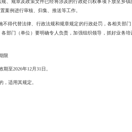
法规、规章及政策文件已经将涉及的行政处罚权事项下放至乡镇
处置案例进行审核、归集、推送等工作。
施不得代替法律、行政法规和规章规定的行政处罚，各相关部门
。各部门
（
单位
）
要明确专人负责，加强组织领导，抓好业务培
期限
效期至
2026
年
12
月
31
日。
的，适用其规定。