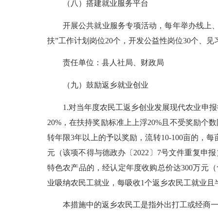
（八）搭建就业服务平台
开展公共就业服务专项活动，每年举办线上、线
扶”工作计划岗位20个，开发公益性岗位30个、
责任单位：县人社局、财政局
（九）鼓励返乡就业创业
1.对当年度农民工返乡创业发展现代农业申报
20%，在扶持奖励标准上上浮20%且不受奖励个
转年限3年以上的予以奖励，流转10-100亩的，每亩奖
元（该项不得与德政办〔2022〕7号文件重复
特色农产品的，经认定年度收购总价达300万元（
业吸纳农民工就业，每吸收1个返乡农民工就业且半
本措施中的返乡农民工是指外出打工或经商一年