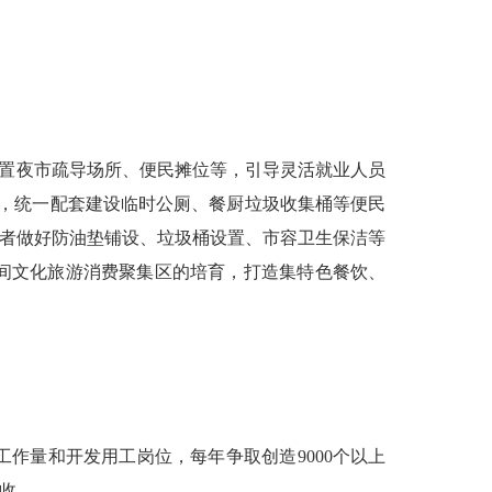
置夜市疏导场所、便民摊位等，引导灵活就业人员
点，统一配套建设临时公厕、餐厨垃圾收集桶等便民
营者做好防油垫铺设、垃圾桶设置、市容卫生保洁等
间文化旅游消费聚集区的培育，打造集特色餐饮、
量和开发用工岗位，每年争取创造9000个以上
收。