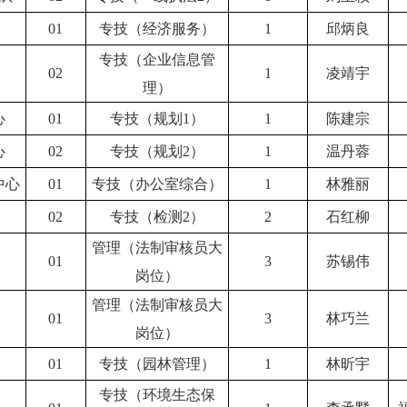
01
专技（经济服务）
1
邱炳良
专技（企业信息管
02
1
凌靖宇
理）
心
01
专技（规划1）
1
陈建宗
心
02
专技（规划2）
1
温丹蓉
中心
01
专技（办公室综合）
1
林雅丽
02
专技（检测2）
2
石红柳
管理（法制审核员大
01
3
苏锡伟
岗位）
管理（法制审核员大
01
3
林巧兰
岗位）
01
专技（园林管理）
1
林昕宇
专技（环境生态保