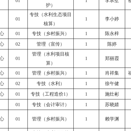
01
1
李承墅
护）
专技（水利生态项目
01
1
李小婷
核算）
心
01
专技（乡村振兴）
1
陈永梓
心
02
管理（宣传）
1
陈婷
管理（水利项目核
心
01
1
郑丽霞
算）
心
01
管理（乡村振兴）
1
肖祥集
心
02
专技（水利）
1
徐午健
心
01
专技（工程造价1）
1
施灶彬
01
专技（会计审计）
1
苏晓婧
心
01
管理（乡村振兴）
1
赖学渊