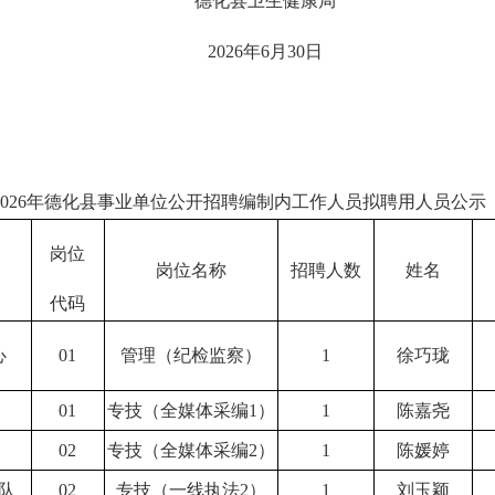
德化县卫生健康局
2026年6月30日
26年德化县事业单位公开招聘编制内工作人员拟聘用人员公示
岗位
岗位名称
招聘人数
姓名
代码
心
01
管理（纪检监察）
1
徐巧珑
01
专技（全媒体采编1）
1
陈嘉尧
02
专技（全媒体采编2）
1
陈媛婷
队
02
专技（一线执法2）
1
刘玉颖