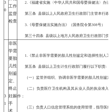
3
2.《福建省实施〈中华人民共和国母婴保健法〉办法
工作
0
监督
第三条 县级以上人民政府卫生行政部门主管本行政区
检查
3.《母婴保健法实施办法》（国务院令第308号）
第三十四条 县级以上地方人民政府卫生行政部门负责
非医
学需
1.《禁止非医学需要的胎儿性别鉴定和选择性别人工终
要胎
儿性
第五条 县级以上卫生计生行政部门履行以下职责:
别鉴
（一）监管并组织、协调非医学需要的胎儿性别鉴定和
定、
终止
（二）负责医疗卫生机构及其从业人员的执业准入和
3
妊娠
作；
1
手
（三）负责人口信息管理系统的使用管理，指导医疗卫
术、