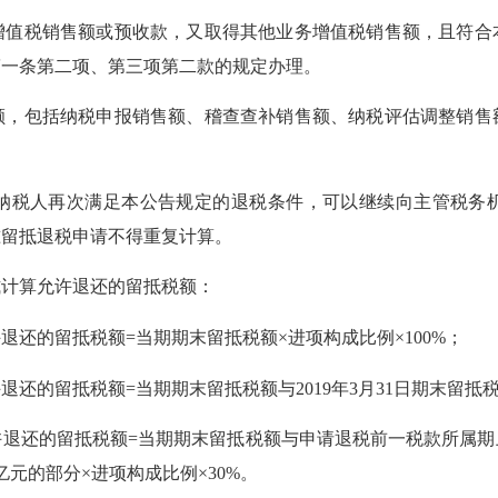
税销售额或预收款，又取得其他业务增值税销售额，且符合
第一条第二项、第三项第二款的规定办理。
包括纳税申报销售额、稽查查补销售额、纳税评估调整销售
税人再次满足本公告规定的退税条件，可以继续向主管税务机
准留抵退税申请不得重复计算。
计算允许退还的留抵税额：
的留抵税额=当期期末留抵税额×进项构成比例×100%；
留抵税额=当期期末留抵税额与2019年3月31日期末留抵税
还的留抵税额=当期期末留抵税额与申请退税前一税款所属期上一
亿元的部分×进项构成比例×30%。