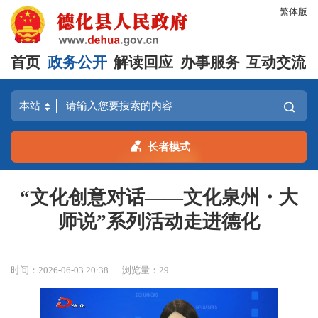
繁体版
首页
政务公开
解读回应
办事服务
互动交流
长者模式
“文化创意对话——文化泉州・大
师说”系列活动走进德化
时间：2026-06-03 20:38
浏览量：
29