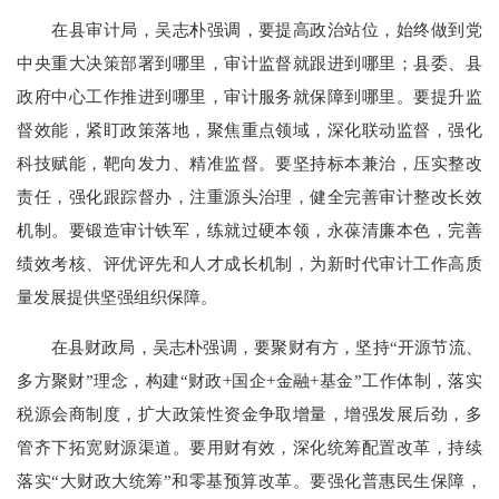
在县审计局，吴志朴强调，要提高政治站位，始终做到党
中央重大决策部署到哪里，审计监督就跟进到哪里；县委、县
政府中心工作推进到哪里，审计服务就保障到哪里。要提升监
督效能，紧盯政策落地，聚焦重点领域，深化联动监督，强化
科技赋能，靶向发力、精准监督。要坚持标本兼治，压实整改
责任，强化跟踪督办，注重源头治理，健全完善审计整改长效
机制。要锻造审计铁军，练就过硬本领，永葆清廉本色，完善
绩效考核、评优评先和人才成长机制，为新时代审计工作高质
量发展提供坚强组织保障。
在县财政局，吴志朴强调，要聚财有方，坚持“开源节流、
多方聚财”理念，构建“财政+国企+金融+基金”工作体制，落实
税源会商制度，扩大政策性资金争取增量，增强发展后劲，多
管齐下拓宽财源渠道。要用财有效，深化统筹配置改革，持续
落实“大财政大统筹”和零基预算改革。要强化普惠民生保障，