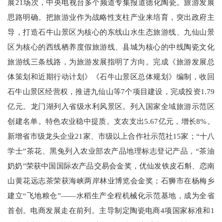
展21场次，中央电视台多个频道专集报道德化陶瓷。旅游发展
思路明确。把旅游业作为战略性支柱产业来培育，突出政府主
导，打造石牛山景区为核心的东线山水生态旅游线、九仙山景
区为核心的西线栖养度假旅游线、县城为核心的中线陶瓷文化
旅游线三条线路，为旅游发展指明了方向。完成《旅游发展总
体策划和近期行动计划》《石牛山景区总体规划》编制，收回
石牛山景区经营权，推进九仙山等7个项目建设，完成投资1.79
亿元。龙门湖列入省级水利风景区。列入国家全域旅游示范区
创建名单。特色农业稳中提质。支农支出5.67亿元，增长8%。
新增省市级龙头企业21家、市级以上合作社示范社15家；“十八
学士”茶花、黑兔列入农业部农产品地理标志登记产品，“茶油
奶奶”荣获中国国际农产品交易会金奖，优仙发铁皮石斛、恋南
山黄花远志茶荣获海峡两岸林业博览会金奖；石狮市在杨梅乡
建立“飞地粮仓”——水稻生产全程机械化示范基地，成为全省
首创。电商发展走在前列。主导制定陶瓷电商4项国家标准和1