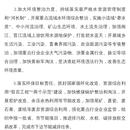
2.加大环境整治力度。持续落实最严格水资源管理制度
和“河长制”，开展重点流域水环境综合整治，实施小流域“赛水
质”、中小河流治理、矿山生态环境、水土流失治理，加强闽
江、晋江流域上游饮用水源地保护，打造碧水蓝天；开展城乡
生活污染、工业污染、畜禽养殖污染、农业面源污染等专项整
治，加强重点行业企业大气污染物、涉重金属行业、扬尘等综
合治理，加快黄标车淘汰，坚决查处环境违法行为，改善生态
环境质量。
3.落实环保目标责任。抓好国家循环化改造、资源综合利
用“双百工程”“两个示范”建设，加快燃煤锅炉整治和淘汰，开
展窑炉改造、余压余热利用等节能改造，加强尾矿、废瓷、废
石膏、废纸等废弃资源综合利用，强化重点行业企业监管，组
织申报一批省、市节能项目，推进排污权、水权、碳排放权交
易改革，完成市下达节能减排任务。