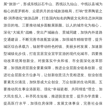
展“旅游+”，形成东线以石牛山、西线以九仙山、中线以县城为
核心的星罗棋布、众星拱月的全域旅游格局，打响“世界陶瓷之
都·润养德化”旅游品牌，打造国内知名的陶瓷文化和生态休闲旅
游目的地。三要推动城乡面貌展新颜。以人的城市化为核心，
深化“大城关”战略，突出产城融合、景城同建，加快内外道路
交通建设，不断完善市政配套设施，加强城市精细管理，提升
城区综合承载力，辐射带动特色村镇、美丽乡村发展，加速新
型城镇化步伐，打造宜居宜业宜学宜游的现代化城市。四要推
动改革统筹创新业。对接落实中央和省、市全面深化改革部
署，加强政府层面全要素保障，推进企业层面全链条创新，促
进社会层面全方位参与，让创新创意活力竞相迸发、创业创造
要素充分涌流，加快形成大众创业、万众创新的生动局面。五
要推动民生事业添新彩。强化“幸福瓷都、共同缔造”理念，加
大民生投入，补齐民生短板，推进脱贫攻坚，提升办学质量，
提高医疗水平，加强住房保障，发展文体事业，完善社会保