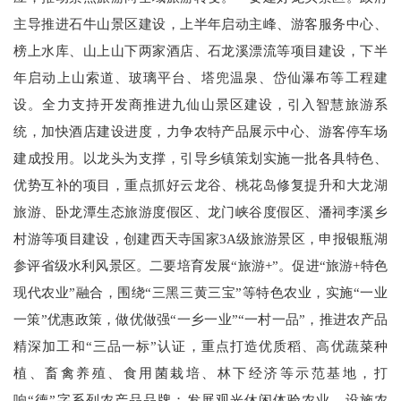
主导推进石牛山景区建设，上半年启动主峰、游客服务中心、
榜上水库、山上山下两家酒店、石龙溪漂流等项目建设，下半
年启动上山索道、玻璃平台、塔兜温泉、岱仙瀑布等工程建
设。全力支持开发商推进九仙山景区建设，引入智慧旅游系
统，加快酒店建设进度，力争农特产品展示中心、游客停车场
建成投用。以龙头为支撑，引导乡镇策划实施一批各具特色、
优势互补的项目，重点抓好云龙谷、桃花岛修复提升和大龙湖
旅游、卧龙潭生态旅游度假区、龙门峡谷度假区、潘祠李溪乡
村游等项目建设，创建西天寺国家3A级旅游景区，申报银瓶湖
参评省级水利风景区。二要培育发展“旅游+”。促进“旅游+特色
现代农业”融合，围绕“三黑三黄三宝”等特色农业，实施“一业
一策”优惠政策，做优做强“一乡一业”“一村一品”，推进农产品
精深加工和“三品一标”认证，重点打造优质稻、高优蔬菜种
植、畜禽养殖、食用菌栽培、林下经济等示范基地，打
响“德”字系列农产品品牌；发展观光休闲体验农业、设施农