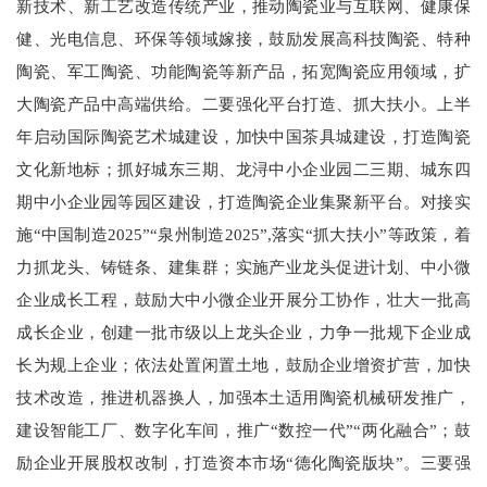
新技术、新工艺改造传统产业，推动陶瓷业与互联网、健康保
健、光电信息、环保等领域嫁接，鼓励发展高科技陶瓷、特种
陶瓷、军工陶瓷、功能陶瓷等新产品，拓宽陶瓷应用领域，扩
大陶瓷产品中高端供给。二要强化平台打造、抓大扶小。上半
年启动国际陶瓷艺术城建设，加快中国茶具城建设，打造陶瓷
文化新地标；抓好城东三期、龙浔中小企业园二三期、城东四
期中小企业园等园区建设，打造陶瓷企业集聚新平台。对接实
施“中国制造2025”“泉州制造2025”,落实“抓大扶小”等政策，着
力抓龙头、铸链条、建集群；实施产业龙头促进计划、中小微
企业成长工程，鼓励大中小微企业开展分工协作，壮大一批高
成长企业，创建一批市级以上龙头企业，力争一批规下企业成
长为规上企业；依法处置闲置土地，鼓励企业增资扩营，加快
技术改造，推进机器换人，加强本土适用陶瓷机械研发推广，
建设智能工厂、数字化车间，推广“数控一代”“两化融合”；鼓
励企业开展股权改制，打造资本市场“德化陶瓷版块”。三要强