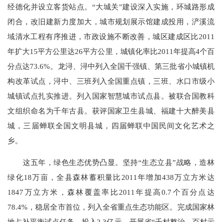
经德化并设立客货站点。“大城关”建设深入实施，环城路形成
闭合，改旧建新力度加大，城市规划展示馆建成投用，浐溪流
域清水工程有序推进，市政设施不断改善，城区建成区比2011
年扩大15平方公里达26平方公里，城镇化率比2011年提高4个百
分点达73.6%。龙浔、浔中列入全国千强镇、第三批省小城镇机
构改革试点，浔中、三班列入全国重点镇，三班、水口市级小
城镇试点扎实推进。列入国家智慧城市试点县。被联合国教科
文组织命名为千年古县。获评国家卫生县城、福建十大醉美县
城，三届蝉联全国文明县城，四届蝉联中国民间文化艺术之
乡。
这五年，绿色生态优势凸显。坚持“生态立县”战略，造林
绿化18万亩，全县森林蓄积量比2011年增加438万立方米达
1847万立方米，森林覆盖率比2011年提高0.7个百分点达
78.4%，稳居全市首位，列入全省重点生态功能区。完成国家林
地占补平衡试点任务。投入2.3亿元，开展省“千村整治、百村示