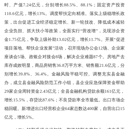
时、产值7.24亿元，分别增长88.5%、88.1%；固定资产投资
110.6亿元，增长13%。调度帮扶定向精准。落实上级稳增长政
策，出台促进工业经济稳定增长、新一轮技改、降低成本减轻
企业负担、抓大扶小等政策，全面实行“营改增”，兑现涉企资
金1.75亿元，争取上级补助13.02亿元，增长11.7%。开展“促进
项目落地、帮扶企业发展”活动，召开现场办公会12场、企业家
座谈会5场、政银企对接会8场，解决企业难题87个。房地产去
库存成效明显，商品房销售36.8万平方米、销售额21.6亿元，分
别增长39.8%、36.4%。金融风险平稳可控。调整充实县金融
办，成立县金融风险防范工作小组，县企业应急保障资金帮助
29家企业周转资金2.43亿元；全县金融机构贷款余额161亿元，
增长15.5%，存贷比87.6%；不良贷款率全市最低。出口市场企
稳回暖。新增进出口经营权企业64家总数达400家，自营出口15
亿元，增长5%。