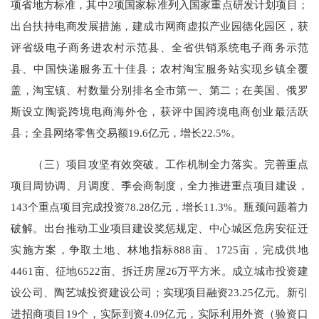
项省地方标准，其中2项国家标准列入国家重点研发计划项目；
出台扶持电商发展措施，建成市网商虚拟产业园德化园区，获
评省级电子商务进农村示范县、全省供销系统电子商务示范
县、中国快递服务五十佳县；农村淘宝服务站实现乡镇全覆
盖，淘宝镇、村数量分别排名全市第一、第二；在美国、俄罗
斯设立陶瓷跨境电商海外仓，获评中国跨境电商创业最活跃
县；全县网络零售交易额19.6亿元，增长22.5%。
（三）项目攻坚有效突破。工作机制全力落实。完善重点
项目周协调、月调度、季会商制度，全力推进重点项目建设，
143个重点项目完成投资78.28亿元，增长11.3%。瓶颈问题着力
破解。出台推动工业项目建设奖惩规定、中心城区危房安征迁
实施方案，争取土地、林地指标888亩、1725亩，完成供地
4461亩、征地6522亩、拆迁房屋26万平方米。成立城市投资建
设公司、陶艺城投资建设公司；实现项目融资23.25亿元。新引
进招商项目19个，实际到资4.09亿元，实际利用外资（验资口