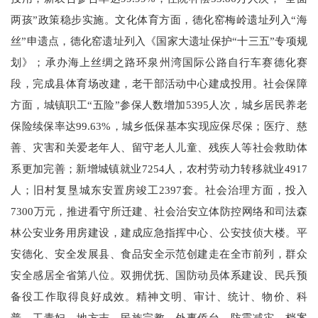
两孩”政策稳步实施。文化体育方面，德化窑梅岭遗址列入“海
丝”申遗点，德化窑遗址列入《国家大遗址保护“十三五”专项规
划》；承办海上丝绸之路环泉州湾国际公路自行车赛德化赛
段，完成县体育场改建，老干部活动中心建成投用。社会保障
方面，城镇职工“五险”参保人数增加5395人次，城乡居民养老
保险续保率达99.63%，城乡低保基本实现应保尽保；医疗、慈
善、灾害和关爱老年人、留守老人儿童、残疾人等社会救助体
系更加完善；新增城镇就业7254人，农村劳动力转移就业4917
人；旧村复垦城东安置房竣工2397套。社会治理方面，投入
7300万元，推进看守所迁建、社会治安立体防控网络和司法森
林公安业务用房建设，建成应急指挥中心、公安技侦大楼。平
安德化、安全发展县、食品安全示范创建走在全市前列，群众
安全感居全省第八位。双拥优抚、国防动员体系建设、民兵预
备役工作取得良好成效。精神文明、审计、统计、物价、科
普、工青妇、地方志、民族宗教、外事侨台、防震减灾、档案