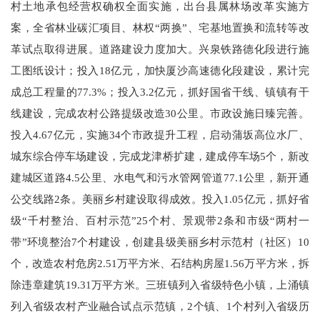
村土地承包经营权确权全面实施，出台县属林场改革实施方
案，全省林业碳汇项目、林权“两换”、宅基地置换和流转等改
革试点取得进展。道路建设力度加大。兴泉铁路德化段进行施
工图纸设计；投入18亿元，加快厦沙高速德化段建设，累计完
成总工程量的77.3%；投入3.2亿元，抓好国省干线、镇镇有干
线建设，完成农村公路提级改造30公里。市政设施日臻完善。
投入4.67亿元，实施34个市政提升工程，启动蒲坂高位水厂、
城东综合停车场建设，完成龙津桥扩建，建成停车场5个，新改
建城区道路4.5公里、水电气和污水管网管道77.1公里，新开通
公交线路2条。美丽乡村建设取得成效。投入1.05亿元，抓好省
级“千村整治、百村示范”25个村、景观带2条和市级“两村一
带”环境整治7个村建设，创建县级美丽乡村示范村（社区）10
个，改造农村危房2.51万平方米、石结构房屋1.56万平方米，拆
除违章建筑19.31万平方米。三班镇列入省级特色小镇，上涌镇
列入省级农村产业融合试点示范镇，2个镇、1个村列入省级历