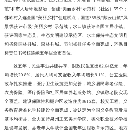
范”和市人居环境整治，创建“美丽乡村”示范村（社区）55个；
佛岭村入选全国“美丽乡村”创建试点，国道355线“戴云山筑”风
景线获评市级“美丽乡村”示范线，水口镇获评全国宜居小镇。
获评国家生态县、生态文明建设示范区、水土保持生态文明县
和省级园林县城、森林县城。节能减排任务全面完成，环保目
标责任书考核连续五年居全市首位。
这五年，民生事业共建共享。财政民生支出82.64亿元，年
均增长20.8%。居民人均可支配收入年均增长9.1%。公立医院
改革扎实推进，医疗卫生设施更加完善，城乡居民养老保险、
农房保险、医疗保险和社区居家养老服务站、乡镇敬老院实现
全覆盖。建设保障性和棚户区改造住房8616套。校安工程、义
务教育标准化学校建设全面完成，被认定为全国义务教育发展
基本均衡县。全力支持泉州工艺美术学院、德化职业技术学校
建设与发展。县老年大学获评全国老年远程教育示范区。地方