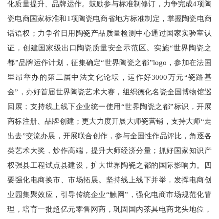
化质量提升、品牌运作。鼓励参与标准制修订，力争完成4项陶
瓷电商国家标准和1项陶瓷电商省地方标准制定，掌握陶瓷电商
话语权；力争省日用陶瓷产品质量检测中心通过国家实验室认
证，创建国家级出口陶瓷质量安全示范区。实施“世界陶瓷之
都”品牌运作计划，征集确定“世界陶瓷之都”logo，参加在法国
里昂举办的第二届中法文化论坛，运作好3000万元“瓷路基
金”，办好首届世界陶瓷艺术大赛，组织德化名瓷全国博物馆巡
回展；支持线上线下企业统一使用“世界陶瓷之都”标识，开展
商标注册、品牌创建；更大力度开展大师瓷营销，支持大师“走
出去”交流办展，开展联合创作，参与全国性作品评比，角逐各
类艺术大奖，炒作高端，提升大师经济分量；抓好国家知识产
权强县工程试点县建设，扩大世界陶瓷之都的国际影响力。四
要强化电商换市、市场拓展。坚持线上线下并举，发挥电商创
业园集聚效应，引导传统企业“触网”，强化电商市场规范化管
理，培育一批超亿元零售网商，巩固国内茶具电商龙头地位，