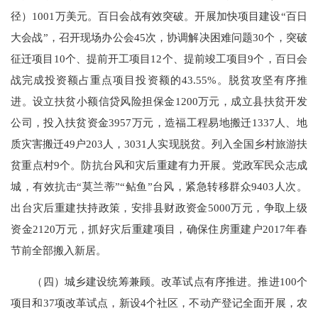
径）1001万美元。百日会战有效突破。开展加快项目建设“百日
大会战”，召开现场办公会45次，协调解决困难问题30个，突破
征迁项目10个、提前开工项目12个、提前竣工项目9个，百日会
战完成投资额占重点项目投资额的43.55%。脱贫攻坚有序推
进。设立扶贫小额信贷风险担保金1200万元，成立县扶贫开发
公司，投入扶贫资金3957万元，造福工程易地搬迁1337人、地
质灾害搬迁49户203人，3031人实现脱贫。列入全国乡村旅游扶
贫重点村9个。防抗台风和灾后重建有力开展。党政军民众志成
城，有效抗击“莫兰蒂”“鲇鱼”台风，紧急转移群众9403人次。
出台灾后重建扶持政策，安排县财政资金5000万元，争取上级
资金2120万元，抓好灾后重建项目，确保住房重建户2017年春
节前全部搬入新居。
（四）城乡建设统筹兼顾。改革试点有序推进。推进100个
项目和37项改革试点，新设4个社区，不动产登记全面开展，农