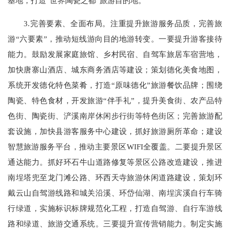
基地，打造“世界陶瓷之都”旅游目的地。
3.完善要素、全面布局。注重提升旅游服务品质，完善旅
游“六要素”，推动短线游向目的地游转变。一要提升游客接待
能力。鼓励发展家庭旅馆、乡村民宿、自驾车旅居车宿营地，
加快唐寨山酒店、城东商务酒店等建设；策划德化美食地图，
系统开发德化特色菜肴，打造“原味德化”旅游餐饮品牌；围绕
陶瓷、特色食材，开发旅游“伴手礼”，提升美食街、农产品特
色街、陶瓷街、浐溪南岸休闲步行街等特色街区；完善旅游配
套设施，加快县游客服务中心建设，抓好旅游厕所革命；建设
智慧旅游服务平台，推动主要景区WIFI全覆盖。二要提升景区
通达能力。抓好环石牛山道路修复等景区公路改造建设，推进
南埕塔兜至龙门滩公路、环西天寺旅游休闲道路建设，策划环
戴云山自驾游线路和城关沿溪、环岱仙湖、南埕滨溪自行车骑
行绿道，实施标识标牌规范化工程，打造自驾游、自行车游线
路和绿道、旅游交通系统。三要提升宣传营销能力。制定实施