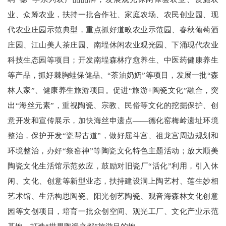
业、众筹农业，扶持一批合作社、家庭农场、农民创业园、现
代农业庄园示范典型，重点抓好道畋农业示范园、春秋葡萄酒
庄园、江山美人茶庄园、南埕休闲农业观光园、下涌现代农业
科技生态园等项目；开发南埕森林疗愈养生、中医药健康养生
等产品，抓好棘胸蛙保健品、“茶油奶奶”等项目，发展一批“森
林人家”、健康养生旅游项目。促进“旅游+陶瓷文化”融合，突
出“海丝元素”，重视陶瓷、宗教、民俗等文化的挖掘保护、创
意开发和宣传展示，加快海丝申遗点——德化窑梅岭遗址环境
整治，保护开发“瓷帮古道”，做好屈斗宫、祖龙宫周边规划和
环境整治，办好“祭窑神”等陶瓷文化特色主题活动；放大顺美
陶瓷文化生活馆示范效应，鼓励对旧瓷厂“活化”利用，引入休
闲、文化、创意等新型业态，扶持建设洞上陶艺村、莲生妙相
艺术馆、生活构思陶瓷、阳光创艺陶瓷、观音海森林文化创意
园等文创项目，培育一批众创空间、观光工厂、文化产业示范