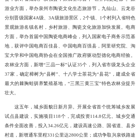
游业方面，举办泉州市陶瓷文化生态旅游节，九仙山、云龙谷
分别晋级国家4A级、3A级旅游景区，2个镇、1个村列入省特色
景观旅游名镇名村，乡村旅游、陶瓷文化旅游加快发展。电商
方面，举办首届中国陶瓷电商峰会，列入国家电子商务示范基
地，获评中国电商百佳县、中国电商百强县，阿里研究院、淘
宝大学和中国电商协会在全国推广政府驱动型德化电商经验。
农林业方面，新增“三品一标”认证35个，列入省市级龙头企业
37家，确定樟树为“县树”、十八学士茶花为“县花”，建成全省
最大的棘胸蛙驯养繁殖基地，“三黑三黄三宝”特色农林业提升
壮大。
这五年，城乡面貌日新月异。开展全省首个统筹城乡发展
试点县建设，实施项目118个，完成投资114.8亿元。城乡交通
条件全面改善，投入34.26亿元，建设高速公路、国省道、县乡
村道，新增通车里程331公里达2800公里；成功争取兴泉铁路途