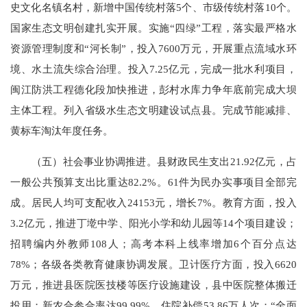
史文化名镇名村，新增中国传统村落5个、市级传统村落10个。
国家生态文明创建扎实开展。实施“四绿”工程，落实最严格水
资源管理制度和“河长制”，投入7600万元，开展重点流域水环
境、水土流失综合治理。投入7.25亿元，完成一批水利项目，
闽江防洪工程德化段加快推进，彭村水库力争年底前完成大坝
主体工程。列入省级水生态文明建设试点县。完成节能减排、
黄标车淘汰年度任务。
（五）社会事业协调推进。县财政民生支出21.92亿元，占
一般公共预算支出比重达82.2%。61件为民办实事项目全部完
成。居民人均可支配收入24153元，增长7%。教育方面，投入
3.2亿元，推进丁墘中学、阳光小学和幼儿园等14个项目建设；
招聘编内外教师108人；高考本科上线率增加6个百分点达
78%；各级各类教育健康协调发展。卫计医疗方面，投入6620
万元，推进县医院医技楼等医疗设施建设，县中医院整体搬迁
投用；新农合参合率达99.99%，住院补偿53.86万人次；“全面