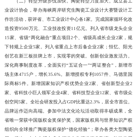
（二）转型升级步伐加快。陶瓷转型力度加大。成立县工
业设计协会，举办海峡两岸研究生陶瓷工业设计大赛暨设计工
作坊活动，获评省、市工业设计中心各1家。完成国家循环化改
造投资9500万元、工业技改投资11亿元。列入省市级龙头企业
15家、省级“两化融合”重点项目2个、省级高成长企业2家，规
下转规上企业5家。列入省重点上市后备企业2家；恒忆、阳光
创艺在新三板挂牌上市，实现零的突破。创新创业激发活力。
深化商事制度改革，全面实行“五证合一”“两证整合”，新增市
场主体4715户，增长35.6%。新增授权专利1057件、马德里国
际商标5件。新增国家知识产权优势企业2家、省创新型企业2
家、省科技小巨人领军企业4家、省科技型企业12家、省市级众
创空间5家。全社会研发投入占GDP比重达2.3%，居全市首位。
品牌运作迈向高端。参加中法文化论坛活动取得丰硕成果，全
省唯一荣获中国版权金奖保护奖，国家版权局与世界知识产权
组织向全球推广陶瓷版权保护“德化经验”；举办各类大型陶瓷