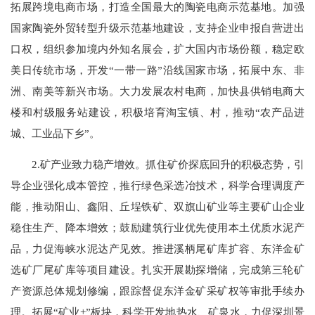
拓展跨境电商市场，打造全国最大的陶瓷电商示范基地。加强
国家陶瓷外贸转型升级示范基地建设，支持企业申报自营进出
口权，组织参加境内外知名展会，扩大国内市场份额，稳定欧
美日传统市场，开发“一带一路”沿线国家市场，拓展中东、非
洲、南美等新兴市场。大力发展农村电商，加快县供销电商大
楼和村级服务站建设，积极培育淘宝镇、村，推动“农产品进
城、工业品下乡”。
2.矿产业致力稳产增效。抓住矿价探底回升的积极态势，引
导企业强化成本管控，推行绿色采选冶技术，科学合理调度产
能，推动阳山、鑫阳、丘埕铁矿、双旗山矿业等主要矿山企业
稳住生产、降本增效；鼓励建筑行业优先使用本土优质水泥产
品，力促海峡水泥达产见效。推进溪柄尾矿库扩容、东洋金矿
选矿厂尾矿库等项目建设。扎实开展勘探增储，完成第三轮矿
产资源总体规划修编，跟踪督促东洋金矿采矿权等审批手续办
理。拓展“矿业+”板块，科学开发地热水、矿泉水，力促深圳景