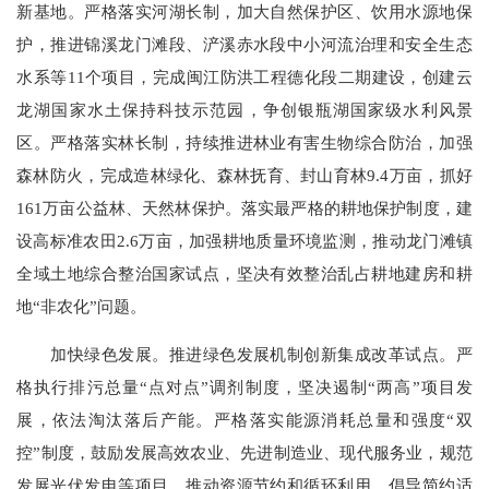
新基地。严格落实河湖长制，加大自然保护区、饮用水源地保
护，推进锦溪龙门滩段、浐溪赤水段中小河流治理和安全生态
水系等11个项目，完成闽江防洪工程德化段二期建设，创建云
龙湖国家水土保持科技示范园，争创银瓶湖国家级水利风景
区。严格落实林长制，持续推进林业有害生物综合防治，加强
森林防火，完成造林绿化、森林抚育、封山育林9.4万亩，抓好
161万亩公益林、天然林保护。落实最严格的耕地保护制度，建
设高标准农田2.6万亩，加强耕地质量环境监测，推动龙门滩镇
全域土地综合整治国家试点，坚决有效整治乱占耕地建房和耕
地“非农化”问题。
加快绿色发展。推进绿色发展机制创新集成改革试点。严
格执行排污总量“点对点”调剂制度，坚决遏制“两高”项目发
展，依法淘汰落后产能。严格落实能源消耗总量和强度“双
控”制度，鼓励发展高效农业、先进制造业、现代服务业，规范
发展光伏发电等项目，推动资源节约和循环利用。倡导简约适