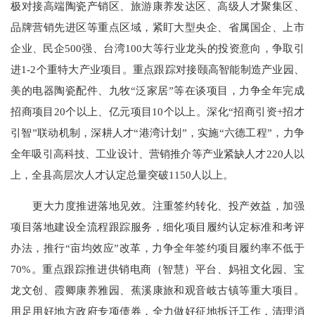
极对接高端陶瓷产销区、旅游康养发达区、高级人才聚集区、
品牌营销先进区等重点区域，紧盯大型央企、省属国企、上市
企业、民企500强、台湾100大等行业龙头的投资意向，争取引
进1-2个重特大产业项目。重点跟踪对接颐高智能制造产业园、
美的电器陶瓷配件、九牧“泛家居”等在谈项目，力争全年完成
招商项目20个以上、亿元项目10个以上。深化“招商引资+招才
引智”联动机制，深耕人才“港湾计划”，实施“六德工程”，力争
全年吸引高科技、工业设计、营销推介等产业紧缺人才220人以
上，全县高层次人才认定总量突破1150人以上。
更大力度推进落地见效。注重签约转化、投产效益，加强
项目落地建设全流程跟踪服务，细化项目履约认定标准和考评
办法，推行“亩均效应”改革，力争全年签约项目履约率不低于
70%。重点跟踪推进供销电商（智慧）平台、妈祖文化园、宝
龙文创、霞卿康养雅园、蕉溪康旅和观音岐古镇等重大项目。
用足用好地方政府专项债券，全力做好征地拆迁工作，清理消