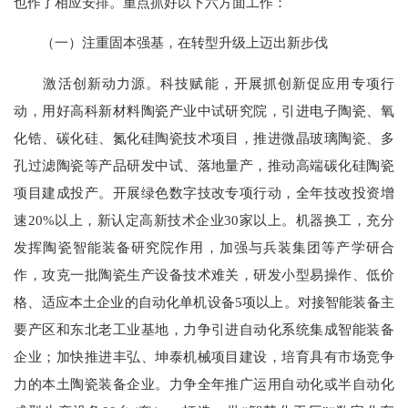
也作了相应安排。重点抓好以下六方面工作：
（一）注重固本强基，在转型升级上迈出新步伐
激活创新动力源。科技赋能，开展抓创新促应用专项行
动，用好高科新材料陶瓷产业中试研究院，引进电子陶瓷、氧
化锆、碳化硅、氮化硅陶瓷技术项目，推进微晶玻璃陶瓷、多
孔过滤陶瓷等产品研发中试、落地量产，推动高端碳化硅陶瓷
项目建成投产。开展绿色数字技改专项行动，全年技改投资增
速20%以上，新认定高新技术企业30家以上。机器换工，充分
发挥陶瓷智能装备研究院作用，加强与兵装集团等产学研合
作，攻克一批陶瓷生产设备技术难关，研发小型易操作、低价
格、适应本土企业的自动化单机设备5项以上。对接智能装备主
要产区和东北老工业基地，力争引进自动化系统集成智能装备
企业；加快推进丰弘、坤泰机械项目建设，培育具有市场竞争
力的本土陶瓷装备企业。力争全年推广运用自动化或半自动化