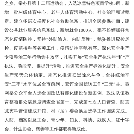
之乡。举办县第十二届运动会，入选冰雪特色项目学校5所，新
增一批村级体育中心、老年人体育活动中心。社会治理和谐稳
定。建立多层次梯度化社会救助体系，推进全民参保扩面，建
设公共就业服务信息系统，新增就业1800人。毫不松懈抓好常
态化疫情防控，坚持“外防输入、内防反弹”，稳妥推进应检尽
检、疫苗接种等各项工作，疫情防控平稳有序。深化安全生产
专项整治三年行动集中攻坚，扎实开展“安全生产执法年”和“严
执法、强攻坚、促提升”活动，推进安全生产标准化提升，安全
生产形势总体稳定。常态化推进扫黑除恶斗争，全县综治平
安“三率”水平位居全市前列，获评全国信访工作“三无”县。微
网格公众平台入选全国政法智能化建设创新案例。政法队伍教
育整顿群众满意度调查全省第一。完成第七次人口普查。防震
减灾科普馆建成开馆。村（居）委会换届选举工作圆满完成。
人防、档案以及工会、青少年、妇女、科协、残疾人、红十字
会、计生协会、慈善等工作都取得新成效。