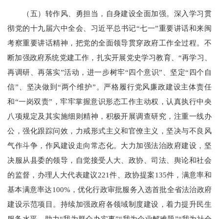
（五）转作风、勇担当，自身建设全面加强。深入学习贯
彻党的十九届六中全会、习近平总书记“七一”重要讲话和来闽
考察重要讲话精神，把党的全面领导贯穿政府工作全过程。不
断加强政府系统党建工作，扎实开展党史学习教育、“再学习、
再调研、再落实”活动，进一步树牢“四个意识”、坚定“四个自
信”、坚决做到“两个维护”。严格履行党风廉政建设主体责任
和“一岗双责”，牢牢掌握意识形态工作主动权，认真执行中央
八项规定及其实施细则精神，积极开展调查研究，注重一线办
公，强化跟踪问效，力戒形式主义和官僚主义，坚决与不良风
气作斗争，作风建设走向常态化。大力加强法治政府建设，坚
决服从县委的领导，自觉接受人大、政协、司法、舆论和社会
的监督，办理人大代表建议221件、政协提案135件，满意率和
基本满意率达100%，优化行政审批服务入选首批全省法治政府
建设示范项目。持续加强政府各领域制度建设，着力提升民生
服务水平，助力“我为群众办实事”“我为企业解难题”“我为社会