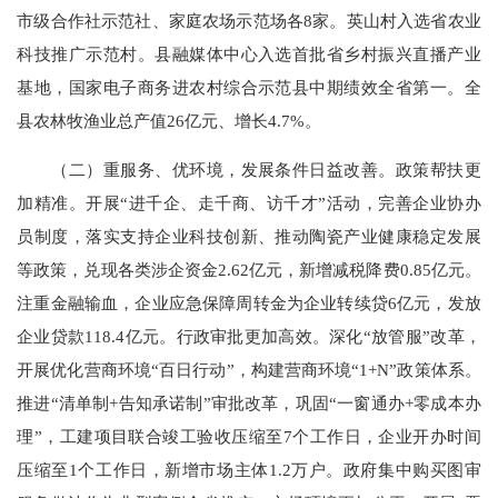
市级合作社示范社、家庭农场示范场各8家。英山村入选省农业
科技推广示范村。县融媒体中心入选首批省乡村振兴直播产业
基地，国家电子商务进农村综合示范县中期绩效全省第一。全
县农林牧渔业总产值26亿元、增长4.7%。
（二）重服务、优环境，发展条件日益改善。政策帮扶更
加精准。开展“进千企、走千商、访千才”活动，完善企业协办
员制度，落实支持企业科技创新、推动陶瓷产业健康稳定发展
等政策，兑现各类涉企资金2.62亿元，新增减税降费0.85亿元。
注重金融输血，企业应急保障周转金为企业转续贷6亿元，发放
企业贷款118.4亿元。行政审批更加高效。深化“放管服”改革，
开展优化营商环境“百日行动”，构建营商环境“1+N”政策体系。
推进“清单制+告知承诺制”审批改革，巩固“一窗通办+零成本办
理”，工建项目联合竣工验收压缩至7个工作日，企业开办时间
压缩至1个工作日，新增市场主体1.2万户。政府集中购买图审