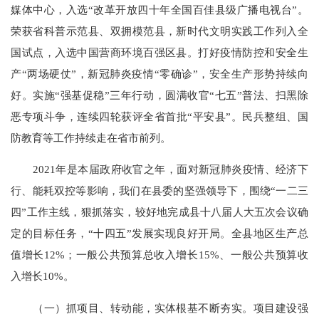
媒体中心，入选“改革开放四十年全国百佳县级广播电视台”。
荣获省科普示范县、双拥模范县，新时代文明实践工作列入全
国试点，入选中国营商环境百强区县。打好疫情防控和安全生
产“两场硬仗”，新冠肺炎疫情“零确诊”，安全生产形势持续向
好。实施“强基促稳”三年行动，圆满收官“七五”普法、扫黑除
恶专项斗争，连续四轮获评全省首批“平安县”。民兵整组、国
防教育等工作持续走在省市前列。
2021年是本届政府收官之年，面对新冠肺炎疫情、经济下
行、能耗双控等影响，我们在县委的坚强领导下，围绕“一二三
四”工作主线，狠抓落实，较好地完成县十八届人大五次会议确
定的目标任务，“十四五”发展实现良好开局。全县地区生产总
值增长12%；一般公共预算总收入增长15%、一般公共预算收
入增长10%。
（一）抓项目、转动能，实体根基不断夯实。项目建设强