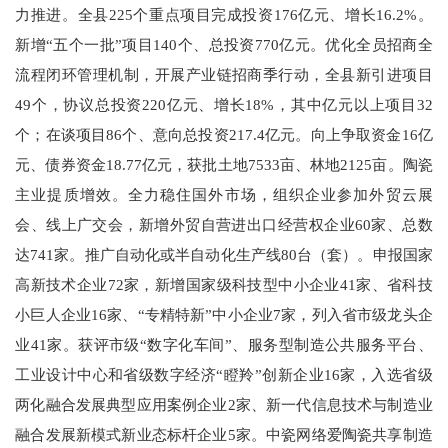
力推进。全县225个重点项目完成投资176亿元、增长16.2%。
新增“五个一批”项目140个、总投资770亿元。优化全员招商全
流程闭环管理机制，开展产业链招商季行动，全县新引进项目
49个，协议总投资220亿元、增长18%，其中亿元以上项目32
个；在谈项目86个、意向总投资217.4亿元。向上争取资金16亿
元、债券资金18.77亿元，获批土地7533亩、林地2125亩。陶瓷
主业提质增效。全力稳住国外市场，组织企业参加外贸云展
会、线上广交会，新增外贸自营进出口经营权企业60家、总数
达741家。推广自动化或半自动化生产线80台（套）。申报国家
高新技术企业72家，新增国家级科技型中小企业41家、省科技
小巨人企业16家、“专精特新”中小企业7家，列入省市级龙头企
业41家。获评市级“数字化车间”、服务型制造公共服务平台、
工业设计中心和省级数字经济“瞪羚”创新企业16家，入选省级
两化融合发展典型应用案例企业2家、新一代信息技术与制造业
融合发展新模式新业态标杆企业5家。中瓷网络爱陶瓷共享制造