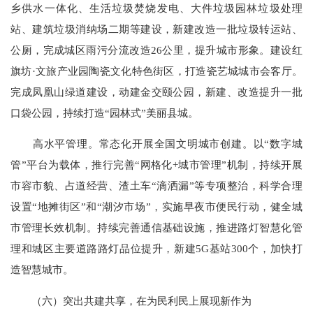
乡供水一体化、生活垃圾焚烧发电、大件垃圾园林垃圾处理
站、建筑垃圾消纳场二期等建设，新建改造一批垃圾转运站、
公厕，完成城区雨污分流改造26公里，提升城市形象。建设红
旗坊·文旅产业园陶瓷文化特色街区，打造瓷艺城城市会客厅。
完成凤凰山绿道建设，动建金交颐公园，新建、改造提升一批
口袋公园，持续打造“园林式”美丽县城。
高水平管理。常态化开展全国文明城市创建。以“数字城
管”平台为载体，推行完善“网格化+城市管理”机制，持续开展
市容市貌、占道经营、渣土车“滴洒漏”等专项整治，科学合理
设置“地摊街区”和“潮汐市场”，实施早夜市便民行动，健全城
市管理长效机制。持续完善通信基础设施，推进路灯智慧化管
理和城区主要道路路灯品位提升，新建5G基站300个，加快打
造智慧城市。
（六）突出共建共享，在为民利民上展现新作为