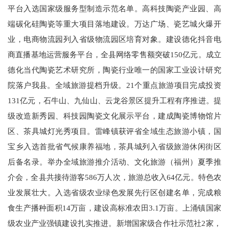
平台入选国家级服务型制造示范名单。高科技陶瓷产业园、高
端碳化硅陶瓷等重大项目落地建设。万达广场、瓷艺城火爆开
业，电商物流园列入省级物流园区培育对象。建设德化抖音电
商直播基地运营服务平台，全县网络零售额突破150亿元。成立
德化当代陶瓷艺术研究所，陶瓷行业唯一的国家工业设计研究
院落户我县。全域旅游提档升级。21个重点旅游项目完成投资
131亿元，石牛山、九仙山、云龙谷景区提升工程有序推进。提
级改造新秀园、科技园陶瓷文化展示平台，建成陶瓷博物馆片
区、茶具城灯光秀项目。雷峰镇获评省全域生态旅游小镇，国
宝乡入选首批省气候康养福地，茶具城列入省级旅游休闲街区
后备名录。举办全域旅游推介活动、文化旅游（福州）夏季推
介会，全县共接待游客586万人次，旅游总收入64亿元。特色农
业发展壮大。入选省级农业绿色发展先行区创建名单，完成粮
食生产播种面积14万亩，建设高标准农田3.1万亩。上涌镇国家
级农业产业强镇建设扎实推进。新增国家级合作社示范社2家，