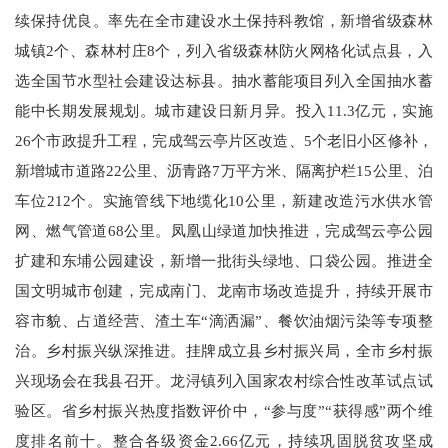
续保持优良。率先在全市建设水土保持科教馆，新增省级森林
城镇2个、森林村庄8个，列入省级森林防火网格化试点县，入
选全国节水型社会建设达标县。抽水蓄能项目列入全国抽水蓄
能中长期发展规划。城市建设日新月异。投入11.3亿元，实施
26个市政提升工程，完成驾云亭片区改造、5个老旧小区修补，
新增城市道路22公里、沥青路7万平方米、隔离护栏15公里、泊
车位212个。实施管线下地缆化10公里，新建改造污水供水管
网、燃气管道68公里。凤凰山绿道加快推进，完成驾云亭公园
扩建和东埔公园建设，新增一批街头绿地、口袋公园。推进全
国文明城市创建，完成南门、龙南市场改造提升，持续开展市
容市貌、占道经营、渣土车“滴洒漏”、餐饮油烟污染等专项整
治。乡村振兴纵深推进。挂牌成立县乡村振兴局，全市乡村振
兴现场会在我县召开。龙浔镇列入国家农村综合性改革试点试
验区。省乡村振兴热度指数评价中，“参与度”“获得感”两个维
度排名前十。整合各级资金2.66亿元，持续巩固脱贫攻坚成