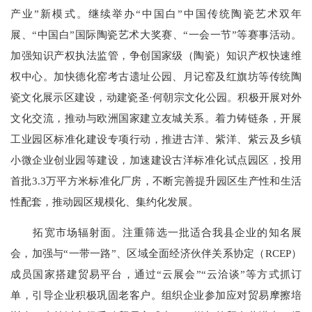
产业”新模式。继续举办“中国白”中国传统陶瓷艺术双年
展、“中国白”国际陶瓷艺术大奖赛、“一会一节”等赛事活动。
加强知识产权执法监管，争创国家级（陶瓷）知识产权快速维
权中心。加快德化窑考古遗址公园、月记窑及红旗坊等传统陶
瓷文化展示区建设，动建瓷圣·何朝宗文化公园。积极开展对外
文化交流，推动与欧洲国家建立友城关系。着力铸链条，开展
工业园区标准化建设专项行动，推进古洋、紫洋、紫云及乡镇
小微企业创业园等建设，加速建设古洋标准化试点园区，投用
首批3.3万平方米标准化厂房，不断完善提升园区生产性和生活
性配套，推动园区规模化、集约化发展。
拓宽市场辐射面。注重筛选一批适合我县企业的知名展
会，加强与“一带一路”、区域全面经济伙伴关系协定（RCEP）
成员国家搭建贸易平台，通过“云展会”“云洽谈”等方式抓订
单，引导企业积极巩固老客户。组织企业参加应对贸易摩擦培