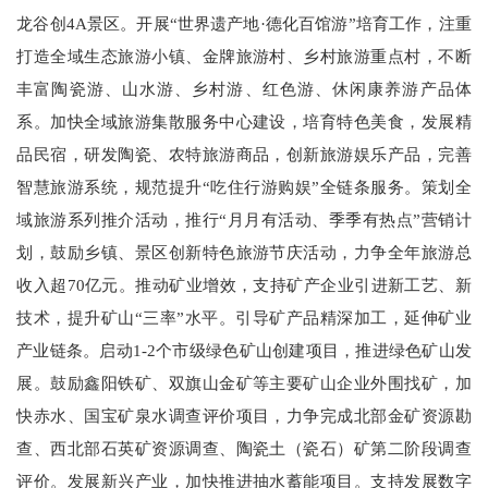
龙谷创4A景区。开展“世界遗产地·德化百馆游”培育工作，注重
打造全域生态旅游小镇、金牌旅游村、乡村旅游重点村，不断
丰富陶瓷游、山水游、乡村游、红色游、休闲康养游产品体
系。加快全域旅游集散服务中心建设，培育特色美食，发展精
品民宿，研发陶瓷、农特旅游商品，创新旅游娱乐产品，完善
智慧旅游系统，规范提升“吃住行游购娱”全链条服务。策划全
域旅游系列推介活动，推行“月月有活动、季季有热点”营销计
划，鼓励乡镇、景区创新特色旅游节庆活动，力争全年旅游总
收入超70亿元。推动矿业增效，支持矿产企业引进新工艺、新
技术，提升矿山“三率”水平。引导矿产品精深加工，延伸矿业
产业链条。启动1-2个市级绿色矿山创建项目，推进绿色矿山发
展。鼓励鑫阳铁矿、双旗山金矿等主要矿山企业外围找矿，加
快赤水、国宝矿泉水调查评价项目，力争完成北部金矿资源勘
查、西北部石英矿资源调查、陶瓷土（瓷石）矿第二阶段调查
评价。发展新兴产业，加快推进抽水蓄能项目。支持发展数字