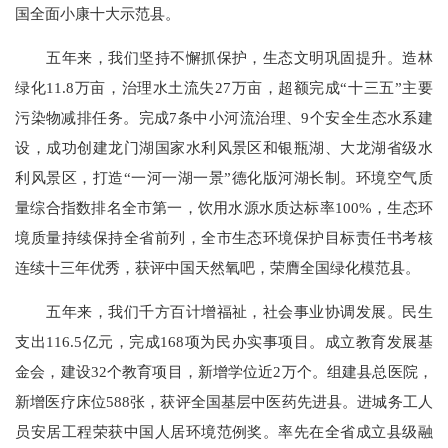
国全面小康十大示范县。
五年来，我们坚持不懈抓保护，生态文明巩固提升。造林
绿化11.8万亩，治理水土流失27万亩，超额完成“十三五”主要
污染物减排任务。完成7条中小河流治理、9个安全生态水系建
设，成功创建龙门湖国家水利风景区和银瓶湖、大龙湖省级水
利风景区，打造“一河一湖一景”德化版河湖长制。环境空气质
量综合指数排名全市第一，饮用水源水质达标率100%，生态环
境质量持续保持全省前列，全市生态环境保护目标责任书考核
连续十三年优秀，获评中国天然氧吧，荣膺全国绿化模范县。
五年来，我们千方百计增福祉，社会事业协调发展。民生
支出116.5亿元，完成168项为民办实事项目。成立教育发展基
金会，建设32个教育项目，新增学位近2万个。组建县总医院，
新增医疗床位588张，获评全国基层中医药先进县。进城务工人
员安居工程荣获中国人居环境范例奖。率先在全省成立县级融