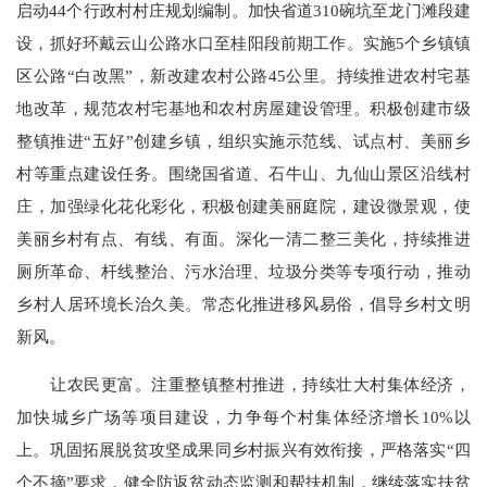
启动44个行政村村庄规划编制。加快省道310碗坑至龙门滩段建
设，抓好环戴云山公路水口至桂阳段前期工作。实施5个乡镇镇
区公路“白改黑”，新改建农村公路45公里。持续推进农村宅基
地改革，规范农村宅基地和农村房屋建设管理。积极创建市级
整镇推进“五好”创建乡镇，组织实施示范线、试点村、美丽乡
村等重点建设任务。围绕国省道、石牛山、九仙山景区沿线村
庄，加强绿化花化彩化，积极创建美丽庭院，建设微景观，使
美丽乡村有点、有线、有面。深化一清二整三美化，持续推进
厕所革命、杆线整治、污水治理、垃圾分类等专项行动，推动
乡村人居环境长治久美。常态化推进移风易俗，倡导乡村文明
新风。
让农民更富。注重整镇整村推进，持续壮大村集体经济，
加快城乡广场等项目建设，力争每个村集体经济增长10%以
上。巩固拓展脱贫攻坚成果同乡村振兴有效衔接，严格落实“四
个不摘”要求，健全防返贫动态监测和帮扶机制，继续落实扶贫