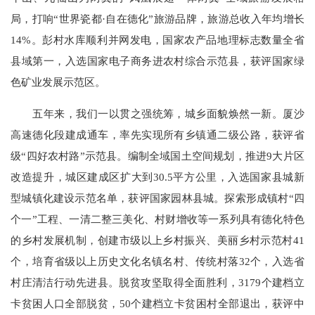
局，打响“世界瓷都·自在德化”旅游品牌，旅游总收入年均增长
14%。彭村水库顺利并网发电，国家农产品地理标志数量全省
县域第一，入选国家电子商务进农村综合示范县，获评国家绿
色矿业发展示范区。
五年来，我们一以贯之强统筹，城乡面貌焕然一新。厦沙
高速德化段建成通车，率先实现所有乡镇通二级公路，获评省
级“四好农村路”示范县。编制全域国土空间规划，推进9大片区
改造提升，城区建成区扩大到30.5平方公里，入选国家县城新
型城镇化建设示范名单，获评国家园林县城。探索形成镇村“四
个一”工程、一清二整三美化、村财增收等一系列具有德化特色
的乡村发展机制，创建市级以上乡村振兴、美丽乡村示范村41
个，培育省级以上历史文化名镇名村、传统村落32个，入选省
村庄清洁行动先进县。脱贫攻坚取得全面胜利，3179个建档立
卡贫困人口全部脱贫，50个建档立卡贫困村全部退出，获评中