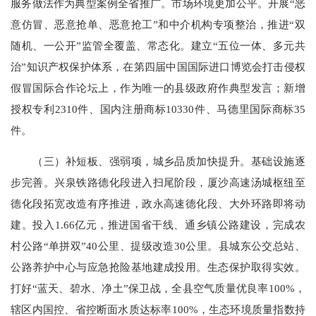
服务做法作为典型案例全省推广。市场环境更加公平。开展“恶
意仿冒、恶意抢单、恶意抢工”和中介机构专项整治，推进“双
随机、一公开”监管全覆盖、常态化。建立“五位一体、多元共
治”知识产权保护体系，在第四届中国国际进口博览会打击侵权
假冒国际合作论坛上，作为唯一的县级政府作典型发言；新增
授权专利2310件、国内注册商标10330件、马德里国际商标35
件。
（三）补短板、强弱项，城乡品质加快提升。基础设施逐
步完善。兴泉铁路德化段进入扫尾阶段，厦沙高速汤城枢纽至
德化段拓宽改造有序推进，政永高速德化段、大外环路即将动
建。投入1.66亿元，推进国省干线、通乡镇公路建设，完成农
村公路“单拼双”40公里、提级改造30公里。县城东公交总站、
公路养护中心与应急抢险基地建成投用。生态保护取得实效。
打好“蓝天、碧水、净土”保卫战，全县空气质量优良率100%，
辖区内国控、省控断面水质达标率100%，生态环境质量指数持