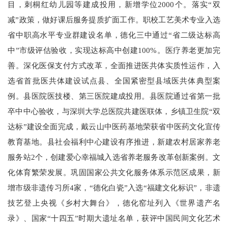
目，刺桐红幼儿园等建成投用，新增学位2000个。落实“双
减”政策，做好课后服务提质扩面工作。职校工艺美术专业入选
省中职高水平专业群建设名单，德化三中通过“省二级达标高
中”市级评估验收，实现达标高中创建100%。医疗养老更加完
善。深化医保支付方式改革，全面推进医共体实质性运作，入
选省首批医共体建设试点县、全国紧密型县域医共体典型案
例。县医院医技楼、第三医院建成投用。县医院通过省第一批
卒中中心验收，与深圳大学总医院共建医联体，乡镇卫生院“双
达标”建设全面完成，戴云山中医药基地荣获省中医药文化宣传
教育基地。县社会福利中心建设有序推进，新建农村居家养老
服务站2个，创建爱心幸福城入选省养老服务改革创新案例。文
化体育繁荣发展。巩固国家公共文化服务体系示范区成果，新
增市级非遗传习所4家，“德化白瓷”入选“福建文化标识”，非遗
技艺登上央视《乡村大舞台》，德化窑址列入《世界遗产名
录》、国家“十四五”时期大遗址名单，获评中国民间文化艺术