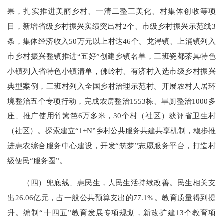
果，扎实推进美丽乡村、一清二整三美化、村集体创收等项
目，新增省级乡村振兴实绩突出村2个、市级乡村振兴示范线3
条，集体经济收入50万元以上村达46个。龙浔镇、上涌镇列入
市乡村振兴整镇推进“五好”创建乡镇名单，三班瓷都茶具特色
小镇列入省特色小镇清单，佛岭村、有济村入选市级乡村振兴
典型案例，三班村列入全国乡村治理示范村。开展农村人居环
境整治五个专项行动，完成农房整治1553栋、旱厕整治1000多
座、推广使用竹篱笆6万多米，30个村（社区）获评省卫生村
（社区）。探索建立“1+N”乡村公共服务共建共享机制，稳步推
进惠农综合服务中心建设，开发“筑梦”志愿服务平台，打造村
级便民“服务圈”。
（四）兜底线、惠民生，人民生活持续改善。民生相关支
出26.06亿元，占一般公共预算支出的77.1%。教育质量得到提
升。编制“十四五”教育发展专项规划，新改扩建13个教育项