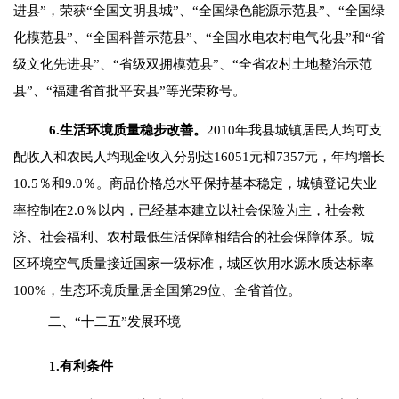
进县”，荣获“全国文明县城”、“全国绿色能源示范县”、“全国绿
化模范县”、“全国科普示范县”、“全国水电农村电气化县”和“省
级文化先进县”、“省级双拥模范县”、“全省农村土地整治示范
县”、“福建省首批平安县”等光荣称号。
6.
生活环境质量稳步改善。
2010
年我县城镇居民人均可支
配收入和农民人均现金收入分别达
16051
元和
7357
元，年均增长
10.5
％和
9.0
％。商品价格总水平保持基本稳定，城镇登记失业
率控制在
2.0
％以内，已经基本建立以社会保险为主，社会救
济、社会福利、农村最低生活保障相结合的社会保障体系。城
区环境空气质量接近国家一级标准，城区饮用水源水质达标率
100%
，生态环境质量居全国第
29
位、全省首位。
二、“十二五”发展环境
1.
有利条件