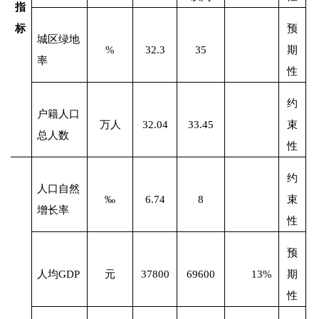
指
标
预
城区绿地
%
32.3
35
期
率
性
约
户籍人口
万人
32.04
33.45
束
总人数
性
约
人口自然
‰
6.74
8
束
增长率
性
预
人均
GDP
元
37800
69600
13%
期
性