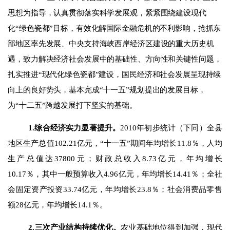
思想为指导，
认真贯彻落实科学发展观，紧紧围绕建设现代
化“绿色瓷都”目标，
有效化解国际金融危机的不利影响，抢抓东
部地区率先发展、中央支持海峡西岸经济区建设的重大历史机
遇，致力解决经济社会发展中的基础性、方向性和关键性问题，
扎实推进“现代化绿色瓷都”建设，
国民经济和社会发展呈现持续
向上的良好势头，基本完成“十一五”规划提出的发展目标，
为“十二五”跨越发展打下坚实的基础。
1.
综合经济实力显著提升。
2010
年初步统计（下同）全县
地区生产总值
102.21
亿元，“十一五”期间年均增长
11.8
％，人均
生产总值达
37800
元；
财政总收入
8.73
亿元，
年均增长
10.17
％，其中一般预算收入
4.96
亿元，年均增长
14.41
％；全社
会固定资产投资
33.74
亿元，年均增长
23.8
％；社会消费品零售
额
28
亿元，年均增长
14.1
％。
2.
三次产业结构持续优化。
农业基础地位得到加强，现代