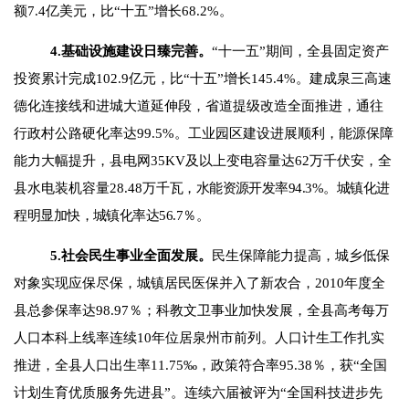
额
7.4
亿美元，比“十五”增长
68.2%
。
4.
基础设施建设日臻完善。
“十一五”期间，全县固定资产
投资累计完成
102.9
亿元，比“十五”增长
145.4%
。建成泉三高速
德化连接线和进城大道延伸段，省道提级改造全面推进，通往
行政村公路硬化率达
99.5%
。工业园区建设进展顺利，能源保障
能力大幅提升，县电网
35KV
及以上变电容量达
62
万千伏安，全
县水电装机容量
28.48
万
千瓦，水能资源开发率
94.3%
。城镇化进
程明显加快，城镇化率达
56.7
％。
5.
社会民生事业全面发展。
民生保障能力提高，城乡低保
对象实现应保尽保，城镇居民医保并入了新农合，
2010
年度全
县总参保率达
98.97
％；科教文卫事业加快发展，全县高考每万
人口本科上线率连续
10
年位居泉州市前列。人口计生工作扎实
推进，全县人口出生率
11.75
‰，政策符合率
95.38
％，获“全国
计划生育优质服务先进县”。连续六届被评为“全国科技进步先