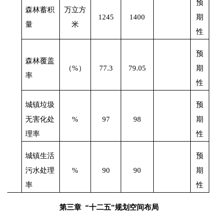
预
森林蓄积
万立方
1245
1400
期
量
米
性
预
森林覆盖
（
%
）
77.3
79.05
期
率
性
城镇垃圾
预
无害化处
%
97
98
期
理率
性
城镇生活
预
污水处理
%
90
90
期
率
性
第三章
“十二五”规划空间布局