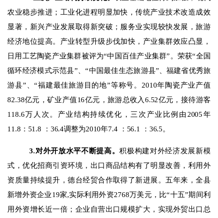
农业稳步推进；工业化进程明显加快，传统产业技术改造成效
显著，新兴产业发展取得新突破；服务业实现较快发展，旅游
经济地位提高。产业转型升级步伐加快，产业集群效应凸显，
日用工艺陶瓷产业集群被评为“中国百佳产业集群”。荣获“全国
循环经济模式示范县”、“中国最佳生态旅
游县”、福建省优秀旅
游县”、“福建最佳旅游目的地”等称号。
2010
年陶瓷产业产值
82.38
亿元
，矿业产值
16
亿元
，旅游总收入
6.52
亿元，接待游客
118.6
万人次。产业结构持续优化，三次产业比例由
2005
年
11.8
：
51.8
：
36.4
调整为
2010
年
7.4
：
56.1
：
36.5
。
3.
对外开放水平不断提高。
积极构建对外经济发展新模
式，优化招商引资环境，出口商品结构有了明显改善，利用外
资质量持续提升，德台经贸合作取得了新进展。五年来，全县
新增外资企业
19
家
,
实际利用外资
2768
万
美元，
比“十五”期间利
用外资增长近一倍
；
企业自营出口规模扩大，
实现外贸出口总