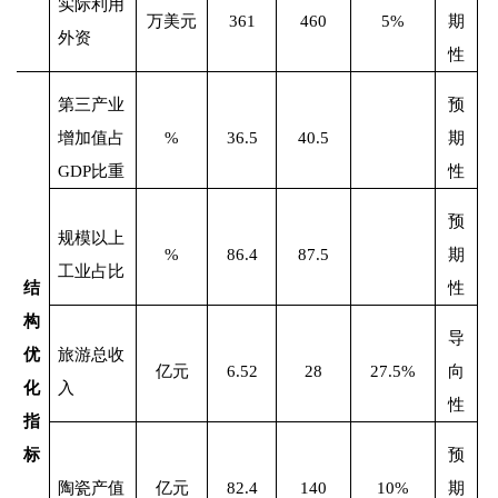
实际利用
万美元
361
460
5%
期
外资
性
第三产业
预
增加值占
%
36.5
40.5
期
GDP
比重
性
预
规模以上
%
86.4
87.5
期
工业占比
结
性
构
导
优
旅游总收
亿元
6.52
28
27.5%
向
化
入
性
指
标
预
陶瓷产值
亿元
82.4
140
10%
期