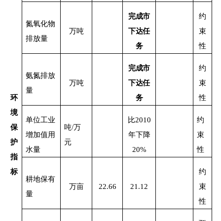
完成市
约
氮氧化物
万吨
下达任
束
排放量
务
性
完成市
约
氨氮排放
万吨
下达任
束
量
环
务
性
境
单位工业
比
2010
约
保
吨
/
万
增加值用
年下降
束
护
元
水量
20%
性
指
标
约
耕地保有
万亩
22.66
21.12
束
量
性