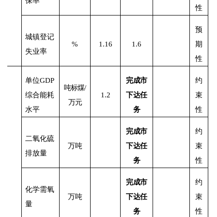
保率
性
预
城镇登记
%
1.16
1.6
期
失业率
性
单位
GDP
完成市
约
吨标煤
/
综合能耗
1.2
下达任
束
万元
水平
务
性
完成市
约
二氧化硫
万吨
下达任
束
排放量
务
性
完成市
约
化学需氧
万吨
下达任
束
量
务
性