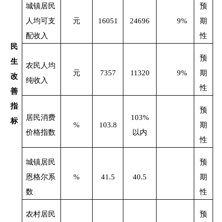
城镇居民
预
人均可支
元
16051
24696
9%
期
配收入
性
民
预
生
农民人均
元
7357
11320
9%
期
改
纯收入
性
善
指
预
居民消费
103%
标
%
103.8
期
价格指数
以内
性
城镇居民
预
恩格尔系
%
41.5
40.5
期
数
性
农村居民
预