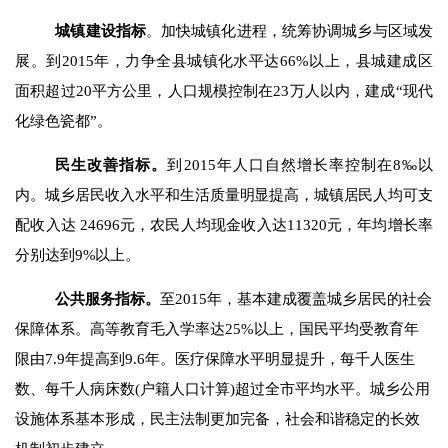
城镇建设指标
。
加快
城镇化进程，统筹协调城乡与区域发
展。
到
2015
年，
力争全县城镇化水平达
66%
以上，县城建成区
面积超过
20
平方公里，人口规模控制在
23
万人以内，建成“现代
化绿色瓷都”。
民生改善
指标
。
到
2015
年人口自然增长率控制在
8
‰以
内。城乡居民收入水平
和生活质量明显提高，城镇居民人均可支
配收入达
24696
元，农民人均现金收入达
11320
元，年均增长率
分别达到
9%
以上。
公共服务
指标
。
至
2015
年，基本建成覆盖城乡居民的社会
保障体系。高等教育毛入学率达
25%
以上，国民平均受教育年
限由
7.9
年提高到
9.6
年。医疗保障水平明显提升，每千人医生
数、每千人病床数
(
户籍人口计算
)
超过全市平均水平。城乡公用
设施体系基本形成，
民主法制更加完备，社会和谐稳定的长效