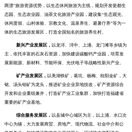
两漂”旅游资源优势，以生态休闲旅游为主线，规划开发瓷都生
态园
、
生态农业园
、
油茶文化旅游产业园
，
建设集“生态观光、
休闲度假、山村体验、宗教文化、温泉养生、避暑疗养”等为一
体的生态旅游发展区，打造全国知名的旅游养生村。
新兴产业发展区，
以龙浔、浔中、上涌、龙门滩等乡镇为
主，依托丰富的石灰石资源，加快建设碳酸钙产业园
，
培育发
展新能源、新材料、节能环保、光伏电子等战略性新兴产业。
矿产业发展区，
以美湖铁矿，葛坑、杨梅、桂阳金矿，大
铭、汤头钼矿为龙头，推进矿业企业异地技改
，
矿产资源综合
开发和企业重组兼并，
打造矿产业工业集群，
加快打造福建省
重要的矿产业基地。
综合服务发展区，
以县城中心城区为主，以上涌、水口次
中心为辅，大力发展商贸、房地产、现代物流、社会中介和公