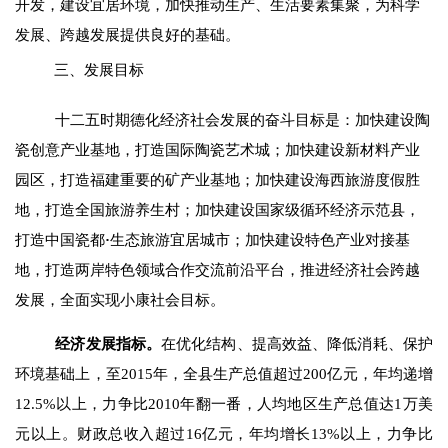
开发，建设宜居环境，加快推动生产、生活要素集聚，为科学
发展、跨越发展提供良好的基础。
三、发展目标
十二五时期德化经济社会发展的奋斗目标是：加快建设陶
瓷创意产业基地，打造国际陶瓷艺术城；加快建设新材料产业
园区，打造福建重要的矿产业基地；加快建设海西旅游度假胜
地，打造全国旅游养生村；加快建设国家级循环经济示范县，
打造中国瓷都
·
生态旅游宜居城市；加快建设特色产业对接基
地，打造两岸特色领域合作交流前沿平台，推进经济社会跨越
发展，全面实现小康社会目标。
经济发展指标。
在优化结构、提高效益、降低消耗、保护
环境基础上，至
2015
年，全县生产总值超过
200
亿元，年均递增
12.5%
以上，力争
比
2010
年翻一番，人均地区生产总值达
1
万美
元以上。
财政总收入超过
16
亿元，年均增长
13%
以上，力争比