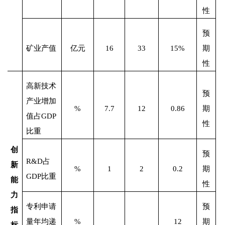
性
预
矿业产值
亿元
16
33
15%
期
性
高新技术
预
产业增加
%
7.7
12
0.86
期
值占
GDP
性
比重
创
预
R&D
占
新
%
1
2
0.2
期
GDP
比重
能
性
力
专利申请
预
指
量年均递
%
12
期
标