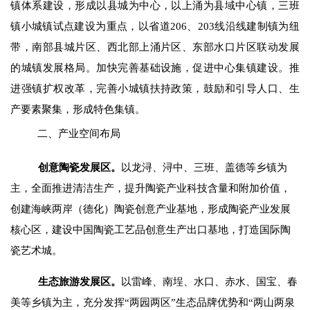
镇体系建设，形成以县城为中心，以上涌为县域中心镇，三班
镇小城镇试点建设为重点，以省道206、203线沿线建制镇为纽
带，南部县城片区、西北部上涌片区、东部水口片区联动发展
的城镇发展格局。
加快完善基础设施，促进中心集镇建设。推
进强镇扩权改革，完善小城镇扶持政策，
鼓励和引导人口、生
产要素聚集，形成特色集镇。
二、产业空间布局
创意陶瓷发展区。
以龙浔、浔中、三班、盖德等乡镇为
主，全面推进清洁生产，提升
陶瓷
产业科技含量和附加价值，
创建海峡两岸（德化）陶瓷创意产业基地，形成陶瓷产业发展
核
心
区，建设中国陶瓷工艺品创意生产出口基地，
打造国际陶
瓷艺术城。
生态旅游发展区。
以雷峰、南埕、水口、赤水、国宝、春
美等乡镇为主，充分发挥“两园两区”生态品牌优势和“两山两泉