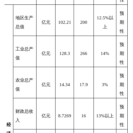
预
地区生产
12.5%
以
亿元
102.21
200
期
总值
上
性
预
工业总产
亿元
128.3
266
14%
期
值
性
预
农业总产
亿元
14.34
17.9
3%
期
值
性
预
财政总收
亿元
8.7269
16
13%
以上
期
入
经
性