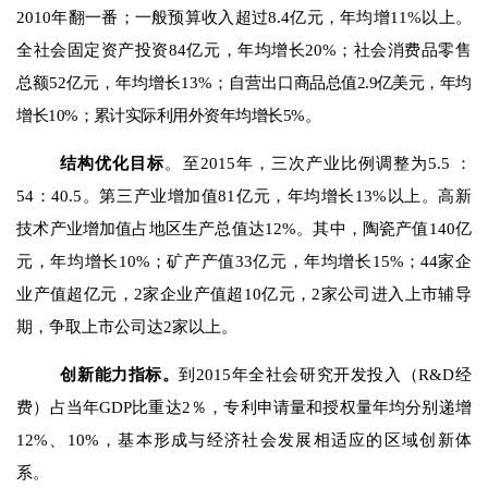
2010
年翻一番；一般预算收入超过
8.4
亿元，年均增
11%
以上。
全社会固定资产投资
84
亿元，年均增长
20%
；社会消费品零售
总额
52
亿元，年均增长
13%
；自营出
口商品总值
2.9
亿美元，年均
增长
10%
；
累计实际利用外资年均增长
5%
。
结构优化目标
。
至
2015
年，三次产业比例调整为
5.5
：
54
：
40.5
。第三产业增加值
81
亿元，年均增长
13%
以上。高新
技术产业增加值占地区生产总值达
12%
。其中，陶瓷产值
140
亿
元，年均增长
10%
；矿产产值
33
亿元，年均增长
15%
；
44
家企
业产值超亿元，
2
家企业产值超
10
亿元，
2
家公司进入上市辅导
期，争取上市公司达
2
家以上。
创新能力指标。
到
2015
年全社会研究开发投入（
R&D
经
费）占当年
GDP
比重达
2
％，专利申请量和授权量年均分别递增
12%
、
10%
，基本形成与经济社会发展相适应的区域创新体
系。