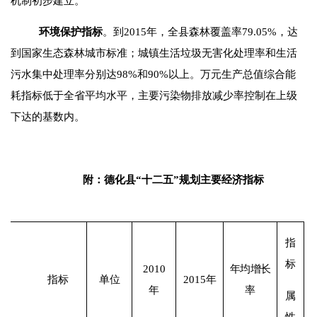
机制初步建立。
环境保护
指标
。
到
2015
年，全县森林覆盖率
79.05%
，达
到国家生态森林城市标准；城镇生活垃圾无害化处理率和生活
污水集中处理率分别达
98%
和
90%
以上。万元生产总值综合能
耗指标低于全省平均水平，主要污染物排放减少率控制在上级
下达的基数内。
附：
德化县“十二五”规划主要经济指标
指
标
2010
年均增长
指标
单位
2015
年
年
率
属
性