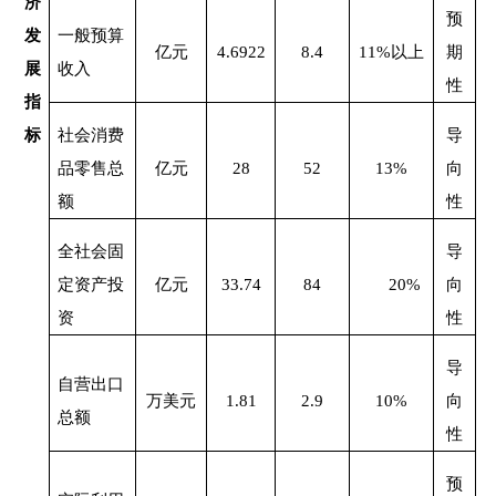
济
预
发
一般预算
亿元
4.6922
8.4
11%
以上
期
展
收入
性
指
标
社会消费
导
品零售总
亿元
28
52
13%
向
额
性
全社会固
导
定资产投
亿元
33.74
84
20%
向
资
性
导
自营出口
万美元
1.81
2.9
10%
向
总额
性
预