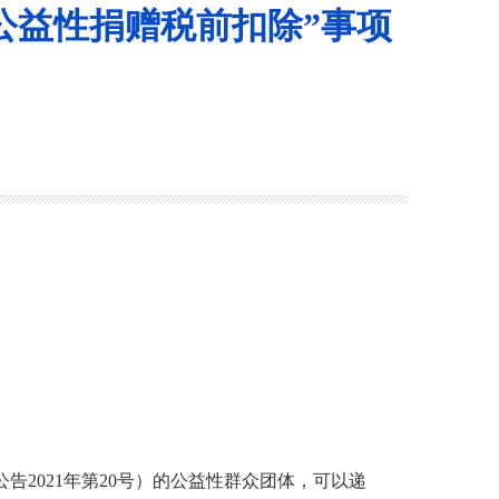
公益性捐赠税前扣除”事项
告2021年第20号
）的
公益性群众团体
，
可以
递