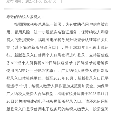
发布时间： 2023-11-06 15:47:00
尊敬的纳税人缴费人：
按照国家税务总局统一部署，为有效防范用户信息被盗
用、冒用风险，进一步规范实名验证服务，保障纳税人和缴
费人的数据安全，福建省电子税务局升级登录认证等相关功
能（以下简称新版
登录
入口），并于2
023
年3月底上线运
行。新版
登录
入口使用个人账号密码进行登录，支持福建税
务APP或个人所得税APP扫码快速登录（扫码登录前请确保
使用的APP处于已登录状态），广大纳税人缴费人使用新版
登录
入口体验感更佳。截至2
023
年1
0
月，新版
登录
入口已平
稳运行7个月，纳税人缴费人操作更加规范更加安全。为保障
广大纳税人缴费人合法权益，福建省税务局
将于
2
023
年11月
20
日起关闭福建省电子税务局旧版
登录
入口。请还未使用新
版
登录
入口登录使用电子税务局的纳税人缴费人，按需查阅