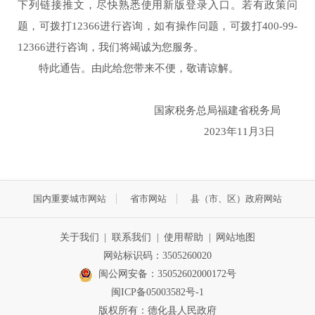
下列链接推文，尽快熟悉使用新版
登录
入口。若有政策问
题，可拨打1
2366
进行咨询，如有操作问题，可拨打4
00-99-
12366
进行咨询，我们将竭诚为您服务。
特此
通告
。由此给您带来不便，敬请谅解。
国家税务总局福建省税务局
2
023
年1
1
月3日
国内重要城市网站
省市网站
县（市、区）政府网站
关于我们
|
联系我们
|
使用帮助
|
网站地图
网站标识码：3505260020
闽公网安备：35052602000172号
闽ICP备05003582号-1
版权所有：德化县人民政府