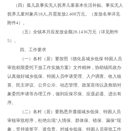
（四）孤儿及事实无人抚养儿童基本生活补贴。事实无人
抚养儿童对象共
1
8
人
,
共需发放
2.408
万元。（发放名单详见
附件
4
）。
（五）全镇本月应发放金额
28.1436
万元（详见附件
5
）。
四、工作要求
（一）各村（居）要按照《德化县城乡低保
特困人员
审批权限委托下放工作实施方案》文件精神，协助镇民政办
认真做好城乡低保、特困人员申请受理、入户调查、收入核
算、民主评议、公开公示、动态管理、政策宣传以及救助对
象委托申请等办理工作，做到应保尽保、应退必退、进出有
序。
（二）各村（居）要熟悉并遵循城乡低保、特困人员
审核审批程序，杜绝出现
“人情保、群体保、错保、漏保”现
象，坚持谁签字、谁负责。对城乡低保、特困人员审批工作