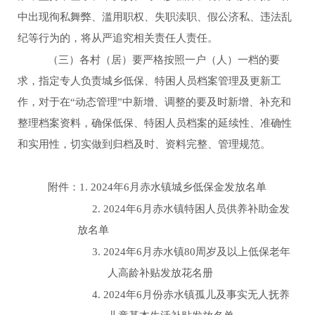
中出现徇私舞弊、滥用职权、失职渎职、假公济私、违法乱
纪等行为的，将从严追究相关责任人责任。
（三）各村（居）要严格按照一户（人）一档的要
求，指定专人负责城乡低保、特困人员档案管理及更新工
作，对于在
“动态管理”中新增、调整的要及时新增、补充和
整理档案资料，确保低保、特困人员档案的延续性、准确性
和实用性，切实做到归档及时、资料完整、管理规范。
附件：
1
.
2024
年
6
月
赤水镇城乡低保金发放名单
2
.
2024
年
6
月
赤水镇特困人员供养补助金发
放名单
3
.
2024
年
6
月
赤水镇
80
周岁及以上低保老年
人高龄补贴发放花名册
4
.
2024
年
6
月
份赤水镇孤儿及事实无人抚养