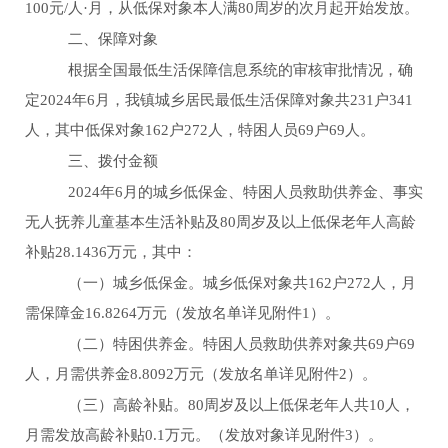
100
元
/人
·
月，从低保对象本人满
80
周岁的次月起开始发放。
二、保障对象
根据全国最低生活保障信息系统的审核审批情况，确
定
2024
年
6
月
，我镇城乡居民最低生活保障对象共
2
31
户
341
人，其中低保对象
162
户
272
人，特困人员
6
9
户
6
9
人。
三、拨付金额
2024
年
6
月
的城乡低保金、特困人员救助供养金、事实
无人抚养儿童基本生活补贴及
80
周岁及以上低保老年人高龄
补贴
28.1436
万元，其中：
（一）城乡低保金。城乡低保对象共
16
2
户
2
72
人，月
需保障金
16.8264
万元（发放名单详见附件
1
）
。
（二）特困供养金。特困人员救助供养对象共
69
户
69
人，月需供养金
8.8092
万元（发放名单详见附件
2
）。
（三）高龄补贴
。
80
周岁及以上低保老年人共
1
0
人，
月需发放高龄补贴
0.1
万元。（发放对象详见附件
3
）。