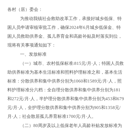
各村（居）委会：
为推动我镇社会救助改革工作，承接好城乡低保、特
困人员申请审核审批工作，确保
2024
年
6
月
城乡低保金、特
困人员救助供养金、孤儿养育金和高龄补贴及时落实到位，
现将有关事项通知如下：
一、发放标准
（一）城市、农村低保标准
:
815
元
/月
·
人；特困人员救
助供养标准为基本生活标准和照料护理标准之和，基本生活
标准：分散供养和集中供养分别为
1060
和
1589
元
/月
·
人，照
料护理标准分六档：全自理分散供养和集中供养分别为
181
和
272
元
/月
·
人，半护理分散供养和集中供养分别为
453
和
679
元
/月
·
人，全护理分散供养和集中供养分别为
905
和
1358
元
/
月
·
人；社会散居孤儿养育标准
1
7
00
元
/月
·
人。
（二）
80周岁及以上低保老年人高龄补贴发放标准为