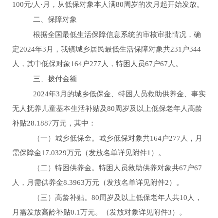
100元/人
·
月，从低保对象本人满80周岁的次月起开始发放。
二、保障对象
根据全国最低生活保障信息系统的审核审批情况，确
定
2024
年
3月
，我镇城乡居民最低生活保障对象共
2
31
户
34
4
人，其中低保对象
164
户
277
人，特困人员
6
7
户
6
7
人。
三、拨付金额
2024
年
3月
的城乡低保金、特困人员救助供养金、事实
无人抚养儿童基本生活补贴及
80
周岁及以上低保老年人高龄
补贴
28.1887
万元，其中：
（一）城乡低保金。城乡低保对象共
16
4
户
2
77
人，月
需保障金
17.
0329
万元（发放名单详见附件
1
）。
（二）特困供养金。特困人员救助供养对象共
6
7
户
6
7
人，月需供养金
8.3963
万元（发放名单详见附件
2）。
（三）高龄补贴
。
80
周岁及以上低保老年人共
1
0
人，
月需发放高龄补贴
0.1万元。（发放对象详见附件3）。