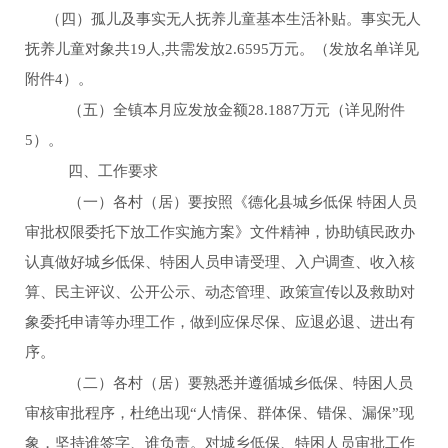
（四）孤儿及事实无人抚养儿童基本生活补贴。事实无人
抚养儿童对象共
1
9
人
,
共需发放
2.6595
万元。（发放名单详见
附件
4）。
（五）全镇本月应发放金额
28.1887
万元（详见附件
5）。
四、工作要求
（一）各村（居）要按照《德化县城乡低保
特困人员
审批权限委托下放工作实施方案》文件精神，协助镇民政办
认真做好城乡低保、特困人员申请受理、入户调查、收入核
算、民主评议、公开公示、动态管理、政策宣传以及救助对
象委托申请等办理工作，做到应保尽保、应退必退、进出有
序。
（二）各村（居）要熟悉并遵循城乡低保、特困人员
审核审批程序，杜绝出现
“人情保、群体保、错保、漏保”现
象，坚持谁签字、谁负责。对城乡低保、特困人员审批工作