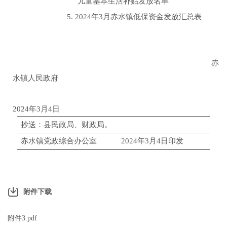
儿童基本生活补贴发放名单
5.
2024
年
3月
赤水镇低保资金发放汇总表
赤
水镇人民政府
2024
年
3
月
4
日
抄送：县民政局、财政局。
赤水镇党政综合办公室
2024
年
3
月
4
日印发
附件下载
附件3.pdf