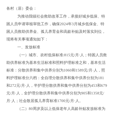
各村（居）委会：
为推动我镇社会救助改革工作，承接好城乡低保、特
困人员申请审核审批工作，确保
2024
年
3月
城乡低保金、特
困人员救助供养金、孤儿养育金和高龄补贴及时落实到位，
现将有关事项通知如下：
一、发放标准
（一）城市、农村低保标准
:815元/月
·
人；特困人员救
助供养标准为基本生活标准和照料护理标准之和，基本生活
标准：分散供养和集中供养分别为1060和1589元/月
·
人，照
料护理标准分六档：全自理分散供养和集中供养分别为181
和272元/月
·
人，半护理分散供养和集中供养分别为453和679
元/月
·
人，全护理分散供养和集中供养分别为905和1358元/
月
·
人；社会散居孤儿养育标准1
7
00元/月
·
人。
（二）
80周岁及以上低保老年人高龄补贴发放标准为