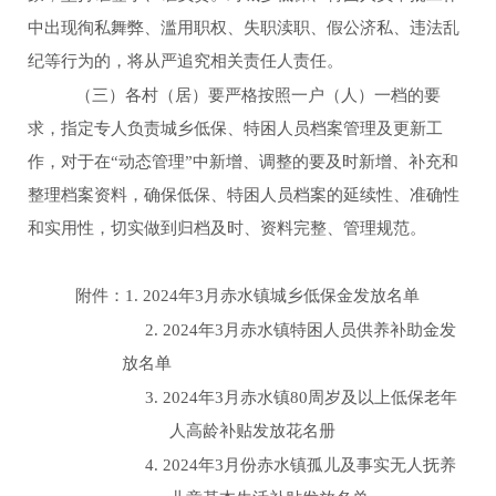
中出现徇私舞弊、滥用职权、失职渎职、假公济私、违法乱
纪等行为的，将从严追究相关责任人责任。
（三）各村（居）要严格按照一户（人）一档的要
求，指定专人负责城乡低保、特困人员档案管理及更新工
作，对于在
“动态管理”中新增、调整的要及时新增、补充和
整理档案资料，确保低保、特困人员档案的延续性、准确性
和实用性，切实做到归档及时、资料完整、管理规范。
附件：
1.
2024
年
3月
赤水镇城乡低保金发放名单
2.
2024
年
3月
赤水镇特困人员供养补助金发
放名单
3.
2024
年
3月
赤水镇
80周岁及以上低保老年
人高龄补贴发放花名册
4.
2024
年
3月
份赤水镇孤儿及事实无人抚养