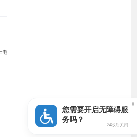
士电

您需要开启无障碍服
务吗？
23秒后关闭