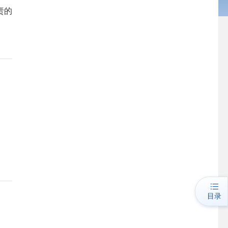
责的
目录