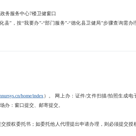
县政务服务中心7楼卫健窗口
化县”，按“我要办”-“部门服务”-“德化县卫健局”步骤查询需办
/cnnursys.cn/home/index
）。 网上办：证件/文件扫描/拍照生成电
现场办：窗口提交、邮寄提交。
提交授权委托书；如委托他人代理提出申请办理，则必须提交授