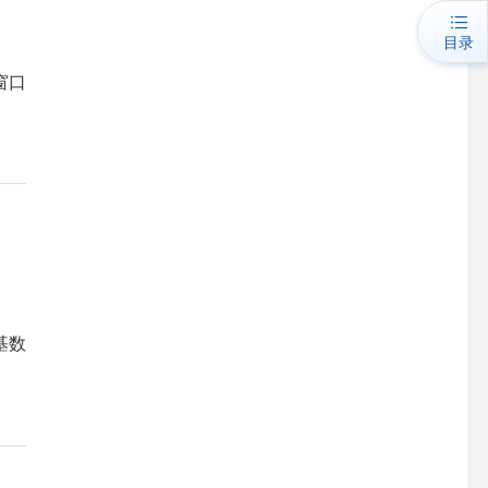
目录
窗口
基数