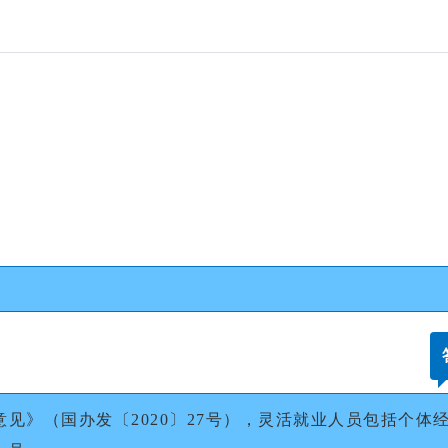
见》（国办发〔2020〕27号），灵活就业人员包括个体