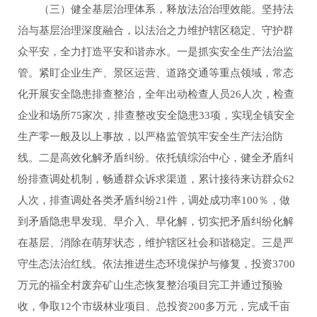
（三）健全基层治理体系，释放法治治理效能。坚持法
治与基层治理深度融合，以法治之力维护辖区稳定、守护群
众平安，全力打造平安和谐赤水。一是抓实安全生产法治监
管。紧盯企业生产、景区运营、道路交通等重点领域，常态
化开展安全隐患排查整治，全年出动检查人员26人次，检查
企业和场所75家次，排查整改安全隐患33项，实现全镇安全
生产零一般及以上事故，以严格监管筑牢安全生产法治防
线。二是高效化解矛盾纠纷。依托镇综治中心，健全矛盾纠
纷排查调处机制，畅通群众诉求渠道，累计接待来访群众62
人次，排查调处各类矛盾纠纷21件，调处成功率100％，做
到矛盾隐患早发现、早介入、早化解，切实把矛盾纠纷化解
在基层、消除在萌芽状态，维护辖区社会和谐稳定。三是严
守生态法治红线。依法推进生态环境保护与修复，投资3700
万元的福全村废弃矿山生态恢复整治项目完工并通过预验
收，争取12个市级林业项目、总投资200多万元，完成千亩