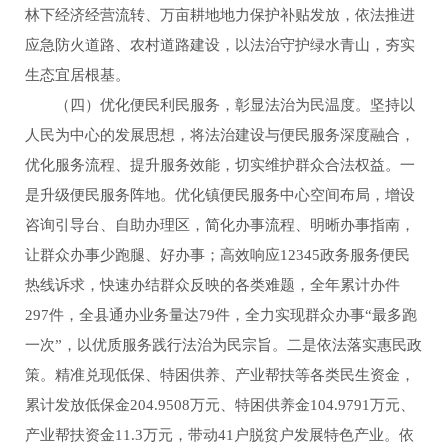
林下经济经营流转、万亩耕地地力保护补贴发放，依法推进
应急防火道路、农村道路建设，以法治守护绿水青山，夯实
生态宜居根基。
（四）优化便民利民服务，彰显法治为民温度。坚持以
人民为中心的发展思想，将法治建设与便民服务深度融合，
优化服务流程、提升服务效能，切实维护群众合法权益。一
是升级便民服务阵地。优化镇便民服务中心空间布局，增设
咨询引导台、自助办理区，简化办事流程、明晰办事指南，
让群众办事少跑腿、好办事；高效响应12345政务服务便民
热线诉求，快速办结群众反映的各类难题，全年累计办件
297件，全县通办业务量达79件，全力实现群众办事“最多跑
一次”，以优质服务践行法治为民宗旨。二是依法落实惠民政
策。精准兑现低保、特困供养、产业帮扶等各类民生资金，
累计发放低保金204.9508万元、特困供养金104.9791万元、
产业帮扶资金11.3万元，带动41户脱贫户发展特色产业。依