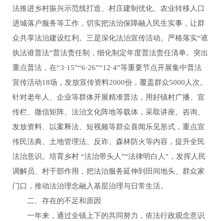
法推进乡村振兴示范线打造、村庄建制优化、农业转移人口
进城落户服务等工作，切实把法治保障融入民生实事，让群
众共享法治建设红利。三是深化法治宣传活动。严格落实“谁
执法谁普法”普法责任制，细化制定年度普法责任清单。突出
重点普法‌，在“3·15”“6·26”“12·4”等重要节点开展集中普法
宣传活动18场，发放宣传资料2000份，覆盖群众5000人次。
针对老年人、企业等群体开展精准普法，用好镇村广播、宣
传栏、微信矩阵、法治文化阵地等载体，采取讲座、咨询、
发放资料、以案释法、短视频等群众喜闻乐见形式，重点宣
传民法典、土地管理法、反诈、森林防火等内容，提升全民
法治意识。培育乡村 “法治带头人”“法律明白人”，发挥人民
调解员、村干部作用，把法治服务延伸到田间地头、群众家
门口，推动法治理念融入基层治理与日常生活。
二、存在的不足和原因
一年来，通过全镇上下的共同努力，依法行政观念意识