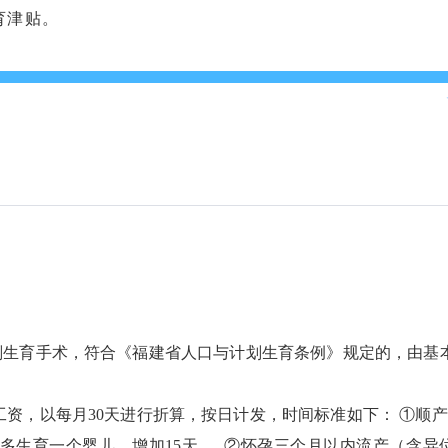
育津贴。
生育手术，符合《福建省人口与计划生育条例》规定的，由基
以每月30天进行折算，按日计发，时间标准如下： ①顺产1
多生育一个婴儿，增加15天。 ②怀孕三个月以内流产（含异