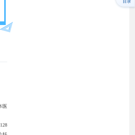
目录
本医
28
位妊