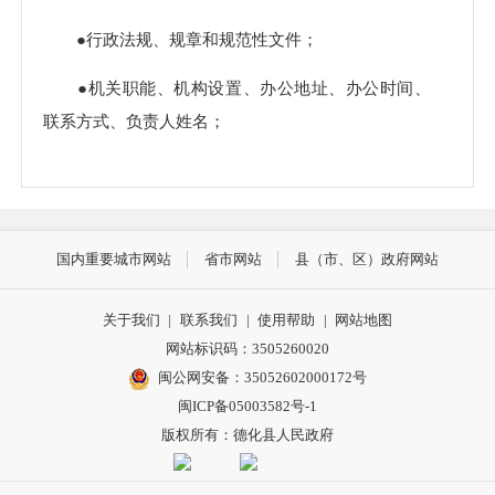
●行政法规、规章和规范性文件；
●机关职能、机构设置、办公地址、办公时间、
联系方式、负责人姓名；
●扶贫、教育、医疗、社会保障、促进就业等方
面的政策、措施及其实施情况；
●突发公共事件的应急预案、预警信息及应对情
国内重要城市网站
省市网站
县（市、区）政府网站
况；
关于我们
|
联系我们
|
使用帮助
|
网站地图
●环境保护、公共卫生、安全生产、食品药品、
网站标识码：3505260020
产品质量的监督检查情况；
闽公网安备：35052602000172号
闽ICP备05003582号-1
●贯彻落实农业农村政策、农田水利工程建设运
版权所有：德化县人民政府
营、农村土地承包经营权流转、宅基地使用情况审
核、土地征收、房屋征收、筹资筹劳、社会救助等方