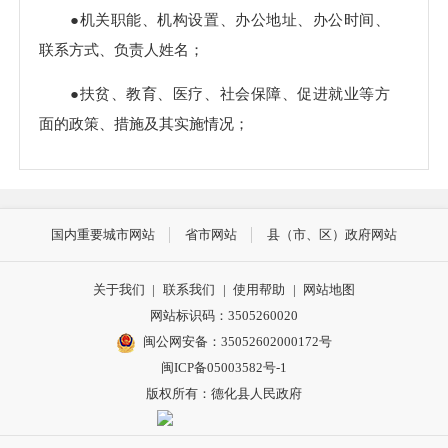
●机关职能、机构设置、办公地址、办公时间、
联系方式、负责人姓名；
●扶贫、教育、医疗、社会保障、促进就业等方
面的政策、措施及其实施情况；
●突发公共事件的应急预案、预警信息及应对情
况；
国内重要城市网站
省市网站
县（市、区）政府网站
●环境保护、公共卫生、安全生产、食品药品、
产品质量的监督检查情况；
关于我们
|
联系我们
|
使用帮助
|
网站地图
●贯彻落实农业农村政策、农田水利工程建设运
网站标识码：3505260020
闽公网安备：35052602000172号
营、农村土地承包经营权流转、宅基地使用情况审
闽ICP备05003582号-1
核、土地征收、房屋征收、筹资筹劳、社会救助等方
版权所有：德化县人民政府
面的政府信息；