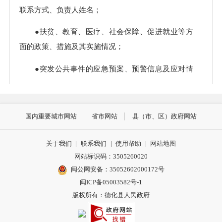
联系方式、负责人姓名；
●扶贫、教育、医疗、社会保障、促进就业等方
面的政策、措施及其实施情况；
●突发公共事件的应急预案、预警信息及应对情
况；
●环境保护、公共卫生、安全生产、食品药品、
国内重要城市网站
省市网站
县（市、区）政府网站
产品质量的监督检查情况；
●贯彻落实农业农村政策、农田水利工程建设运
关于我们
|
联系我们
|
使用帮助
|
网站地图
营、农村土地承包经营权流转、宅基地使用情况审
网站标识码：3505260020
闽公网安备：35052602000172号
核、土地征收、房屋征收、筹资筹劳、社会救助等方
闽ICP备05003582号-1
面的政府信息
版权所有：德化县人民政府
●国民经济和社会发展规划、专项规划、区域规