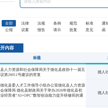
全部
法律
法规
条例
规范
标准
通
公报
议案
报告
请示
批复
意见
函
公开内容
标题
化县人力资源和社会保障局关于德化县政协十一届五
德人社
议第26011号建议的答复
共德化县委人才工作领导小组办公室德化县人力资源
会保障局 德化县财政局关于举办2026年德化县初
德人社
业经营者“AI+OPC”数智创业能力提升研修班的通