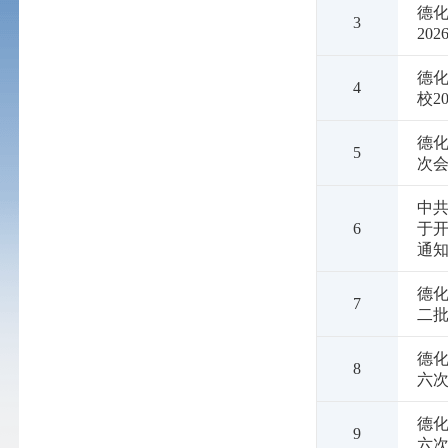
德
3
20
德
4
校2
德
5
次会
中
6
于开
通
德化
7
二
德
8
六次
德
9
六次