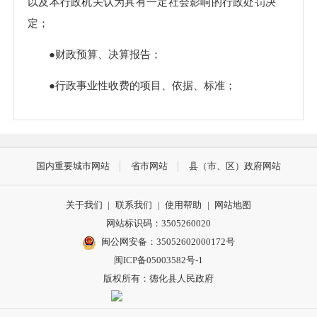
以及本行政机关认为具有一定社会影响的行政处罚决
定；
●财政预算、决算报告；
●行政事业性收费的项目、依据、标准；
●政府集中采购项目的目录、标准及实施情况；
●重大建设项目的批准和实施情况；
国内重要城市网站
省市网站
县（市、区）政府网站
●扶贫、教育、医疗、社会保障、促进就业等方
面的政策、措施及其实施情况；
关于我们
|
联系我们
|
使用帮助
|
网站地图
网站标识码：3505260020
●突发公共事件的应急预案、预警信息及应对情
闽公网安备：35052602000172号
况；
闽ICP备05003582号-1
版权所有：德化县人民政府
●事业单位工作人员招录（聘）的职位、名额、
报考条件等事项以及录用结果；