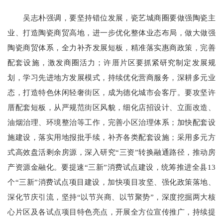
吴志朴强调，要坚持错位发展，瓷艺城商圈要做强陶瓷主
业、打造陶瓷商贸高地，进一步优化整体业态布局，做大做强
陶瓷商贸体系，全力补齐发展短板，精准落实惠商政策，完善
配套设施，激发商圈活力；许厝片区要抓紧研究制定发展规
划，学习先进地方发展模式，持续优化营商服务，深耕多元业
态，打造特色休闲轻奢街区，成为德化城市会客厅。要攻坚许
厝配套短板，从严规范街区风貌，细化店招设计、立面改造、
油烟治理、环境整治等工作，完善小区治理体系；加快配套设
施建设，落实用地报批手续，补齐各类配套设施；采用多元方
式高效盘活剩余房源，深入研究“三资”转换融通路径，推动房
产资源金融化。要提速“三新”消费试点建设，统筹推进全县13
个“三新”消费试点项目建设，加快项目攻坚、强化政策落地、
深化节庆引流，坚持“以节兴商、以节聚势”，深度挖掘两大核
心片区及各试点项目特色亮点，开展全方位宣传推广，持续提