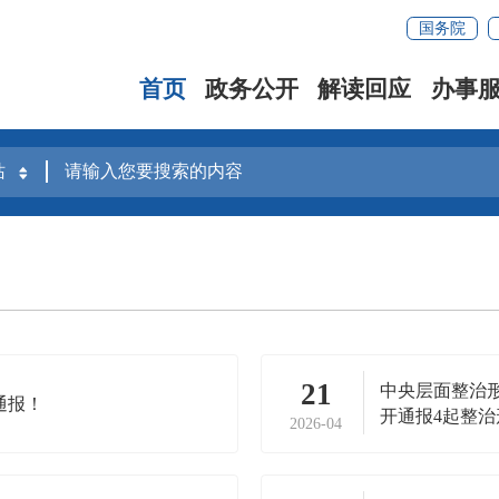
国务院
首页
政务公开
解读回应
办事
21
中央层面整治
通报！
开通报4起整
2026-04