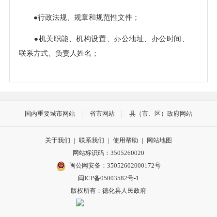
●行政法规、规章和规范性文件；
●机关职能、机构设置、办公地址、办公时间、
联系方式、负责人姓名；
●扶贫、教育、医疗、社会保障、促进就业等方
面的政策、措施及其实施情况；
●突发公共事件的应急预案、预警信息及应对情
国内重要城市网站
省市网站
县（市、区）政府网站
况；
关于我们
|
联系我们
|
使用帮助
|
网站地图
●环境保护、公共卫生、安全生产、食品药品、
网站标识码：3505260020
产品质量的监督检查情况；
闽公网安备：35052602000172号
闽ICP备05003582号-1
●贯彻落实农业农村政策、农田水利工程建设运
版权所有：德化县人民政府
营、农村土地承包经营权流转、宅基地使用情况审
核、土地征收、房屋征收、筹资筹劳、社会救助等方