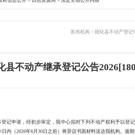
政府信息公开
>
自然资源局
>
法定主动公开内容
发布机构：德化县不动产登记
化县不动产继承登记公告2026[180
移登记申请，经初步审定，我中心拟对下列不动产权利予以登记
作日内（
2026
年
6
月
30
日之前）将异议书面材料送达我机构。
逾期