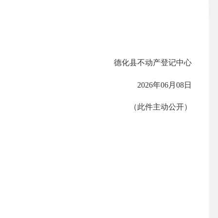
德化县不动产登记中心
2026
年
06
月
08
日
（此件主动公开）