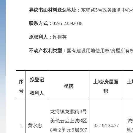
异议书面材料送达地址：
东埔路
5
号政务服务中心
联系方式：
0595-23592038
原权利人：
许担英
不动产权利类型：
国有建设用地使用权
/
房屋所有
拟登记
序
土地
/
房屋面
土
坐落
号
积
权利人
龙浔镇龙鹏街
3
号
美伦云启上城
B
区
城
1
黄永忠
32.19/134.77
8
幢
2
单元
9
层
907
地
/