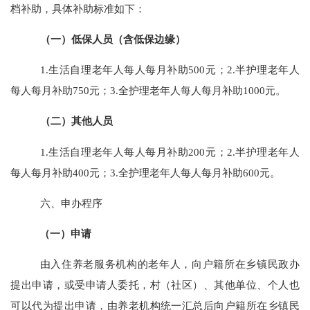
档补助，具体补助标准如下：
（一）
低保人员
（含低保边缘）
1.
生活
自理老年人每人每月补助
500
元
；
2.
半护理老年人
每人每月补助
750
元
；
3.
全护理老年人每人每月补助
1000
元。
（二）
其他人员
1.
生活
自理老年人每人每月补助
200
元
；
2.
半护理老年人
每人每月补助
400
元
；
3.
全护理老年人每人每月补助
600
元。
六、申
办
程序
（一）申请
由入住养老服务机构的老年人，向户籍所在乡镇民政办
提出申请，或受申请人委托，村（社区）、其他单位、个人也
可以代为提出申请，由养老机构统一汇总后向户籍所在乡镇民