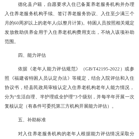
德化
县户籍，自愿要求入住已备案养老服务机构并办理
入住养老服务机构手续、签订养老服务协议、入住至少满三个
月的
60
周岁以上的老年人
(
以整月计算
)
。特困人员按照相关规定
发放救助供养金用于入住养老机构费用支出，不纳入该项补助
范围。
四、能力评估
依据《老年人能力评估规范》（
GB/T42195-2022
）或参
照《福建省特困人员认定办法》等规定，结合入院评估和入住
协议书，经县民政局审核认定入住养老机构老年人能力情况，
分为
“
生活自理、半护理或全护理
”3
个级别，并每半年开展一次
复核认定（有条件可委托第三方机构开展能力评估）。
五、补助标准
对入住养老服务机构的老年人
根据能力评估情况
采取分