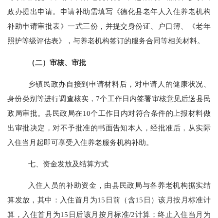
政办提出申请。申请补助需填写《
德化
县老年人入住养老机构
补助申请审批表》一式三份，并提交身份证、户口簿、《老年
照护等级评估表》，与养老机构签订的服务合同等相关材料。
（二）审核
、
审批
乡镇民政办自接到申请材料后，对申请人的健康状况、
身份类别等进行调查核实，
7
个工作日内签署审核意见后送县民
政局审批。县民政局在
10
个工作日内对符合条件的上报材料做
出审批决定，对不予批准的书面告知本人，经批准后，从实际
入住当月起即可享受入住养老服务机构补助。
七、资金发放及结算方式
入住人员的补助资金，由县民政局与各养老机构据实结
算发放，其中：入住首月为
15
日前（含
15
日）该月按月标准计
算，入住首月为
15
日后该月按月标准
/2
计算；终止入住当月为